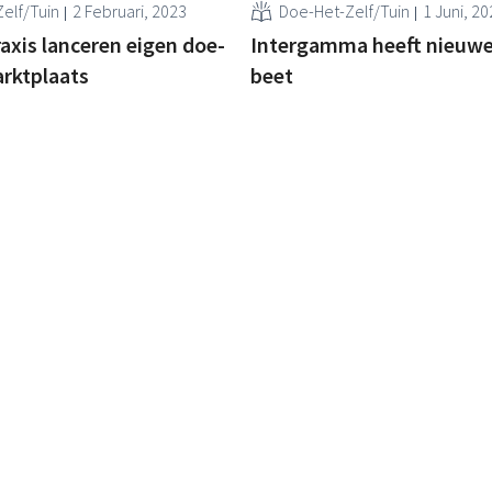
elf/Tuin
2 Februari, 2023
Doe-Het-Zelf/Tuin
1 Juni, 2
raxis lanceren eigen doe-
Intergamma heeft nieuw
rktplaats
beet