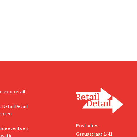
 voor retail
 RetailDetail
ten en
Postadres
nde events en
Genuastraat 1/41
ovatie