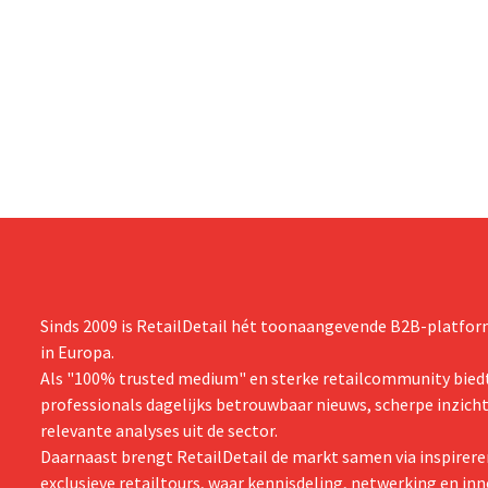
Sinds 2009 is RetailDetail hét toonaangevende B2B-platform
in Europa.
Als "100% trusted medium" en sterke retailcommunity biedt
professionals dagelijks betrouwbaar nieuws, scherpe inzich
relevante analyses uit de sector.
Daarnaast brengt RetailDetail de markt samen via inspirere
exclusieve retailtours, waar kennisdeling, netwerking en inn