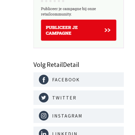
Volg RetailDetail
FACEBOOK
TWITTER
INSTAGRAM
LINKEDIN