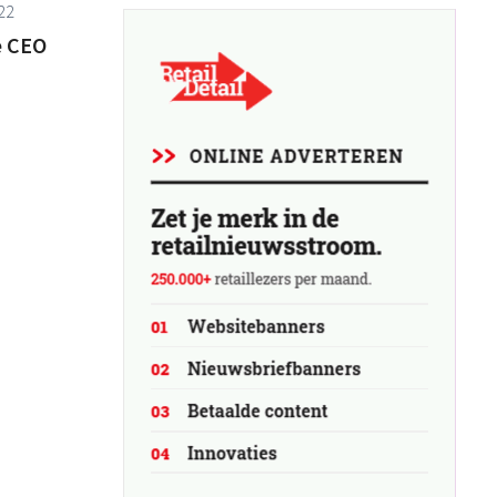
022
e CEO