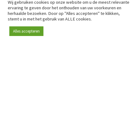
Wij gebruiken cookies op onze website om u de meest relevante
ervaring te geven door het onthouden van uw voorkeuren en
herhaalde bezoeken. Door op "Alles accepteren" te klikken,
stemt u in met het gebruik van ALLE cookies.
Alles accepteren
Sinds 2009 is RetailDetail hét toonaangevende B2B-
platform voor retail in Europa.
Als "100% trusted medium" en sterke retailcommunity biedt
RetailDetail professionals dagelijks betrouwbaar nieuws,
scherpe inzichten en relevante analyses uit de sector.
Daarnaast brengt RetailDetail de markt samen via
inspirerende events en exclusieve retailtours, waar
kennisdeling, netwerking en innovatie centraal staan.