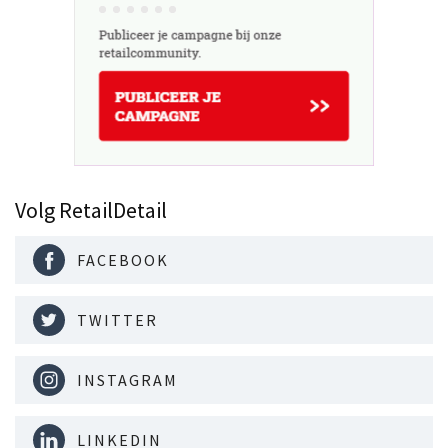
Volg RetailDetail
FACEBOOK
TWITTER
INSTAGRAM
LINKEDIN