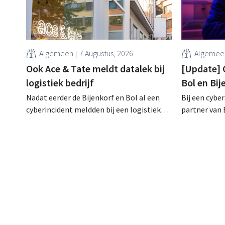
Algemeen
7 Augustus, 2026
Algemee
Ook Ace & Tate meldt datalek bij
[Update] 
logistiek bedrijf
Bol en Bi
Nadat eerder de Bijenkorf en Bol al een
Bij een cybe
cyberincident meldden bij een logistieke
partner van 
partner, heeft nu ook brillenketen Ace &
klantengege
Tate klanten gewaarschuwd voor een
intussen al
datalek. Financiële gegevens,
op het dark 
gebruikersnamen en wachtwoorden zijn
klanten op al
niet getroffen.