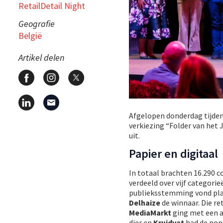
RetailDetail Night
Geografie
België
Artikel delen
Afgelopen donderdag tijdens
verkiezing “Folder van het
uit.
Papier en digitaal
In totaal brachten 16.290 
verdeeld over vijf categori
publieksstemming vond plaa
Delhaize
de winnaar. Die re
MediaMarkt
ging met een a
dier en
Kruidvat
had de popu