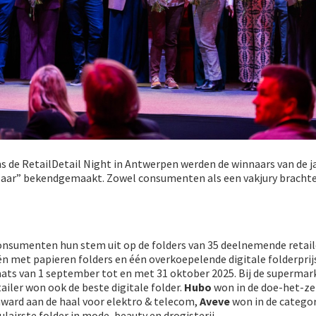
 de RetailDetail Night in Antwerpen werden de winnaars van de ja
 Jaar” bekendgemaakt. Zowel consumenten als een vakjury bracht
consumenten hun stem uit op de folders van 35 deelnemende retail
eën met papieren folders en één overkoepelende digitale folderprij
ts van 1 september tot en met 31 oktober 2025. Bij de supermar
tailer won ook de beste digitale folder.
Hubo
won in de doe-het-ze
ward aan de haal voor elektro & telecom,
Aveve
won in de categor
lairste folder in mode, beauty en drogisterij.