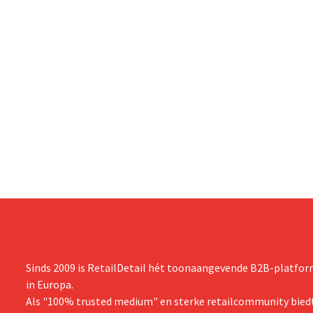
Sinds 2009 is RetailDetail hét toonaangevende B2B-platform
in Europa.
Als "100% trusted medium" en sterke retailcommunity biedt