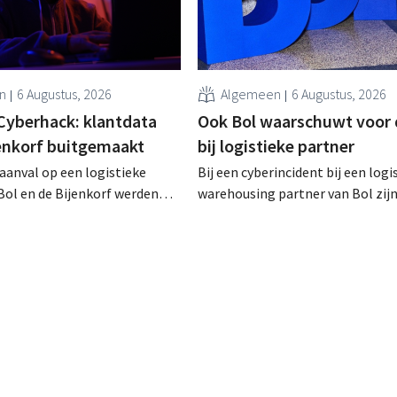
n
6 Augustus, 2026
Algemeen
6 Augustus, 2026
Cyberhack: klantdata
Ook Bol waarschuwt voor 
jenkorf buitgemaakt
bij logistieke partner
raanval op een logistieke
Bij een cyberincident bij een logi
Bol en de Bijenkorf werden
warehousing partner van Bol zij
vens buitgemaakt, die
klantgegevens bekeken of buitg
 te koop worden aangeboden
Het gaat om hetzelfde bedrijf al
web. De retailers roepen
waarvoor de Bijenkorf ook al
ert te zijn voor phishing.
waarschuwde.