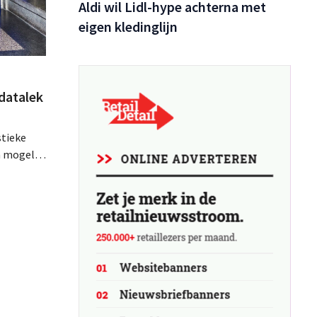
Aldi wil Lidl-hype achterna met
eigen kledinglijn
datalek
stieke
n mogelijk
emaakt.
s dat