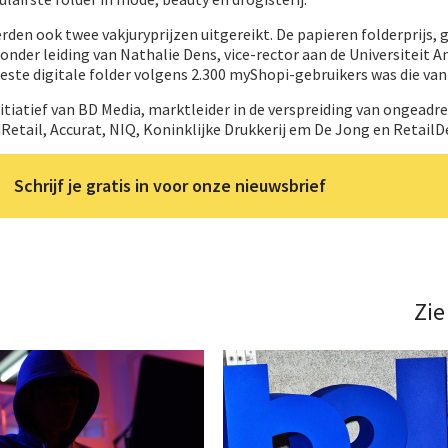
rden ook twee vakjuryprijzen uitgereikt. De papieren folderprijs,
 onder leiding van Nathalie Dens, vice-rector aan de Universiteit 
beste digitale folder volgens 2.300 myShopi-gebruikers was die va
nitiatief van BD Media, marktleider in de verspreiding van ongeadr
etail, Accurat, NIQ, Koninklijke Drukkerij em De Jong en RetailDe
Schrijf je gratis in voor onze nieuwsbrief
Zie