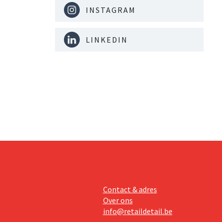
INSTAGRAM
LINKEDIN
Contact & adres
Over ons
info@retaildetail.be