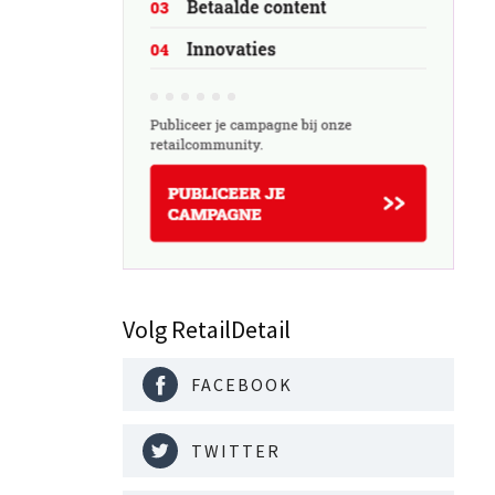
Volg RetailDetail
FACEBOOK
TWITTER