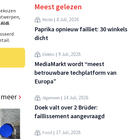
Meest gelezen
 gekozen
Antwerpen,
8 Juli, 2026
Mode
n
Aldi
.
Paprika opnieuw failliet: 30 winkels
esseerd
dicht
tail.
9 Juli, 2026
Elektro
MediaMarkt wordt “meest
betrouwbare techplatform van
Europa”
 meer
14 Juli, 2026
Algemeen
Doek valt over 2 Brüder:
faillissement aangevraagd
17 Juli, 2026
Food