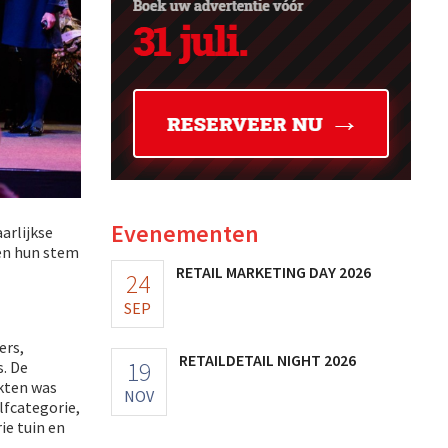
Evenementen
arlijkse
en hun stem
RETAIL MARKETING DAY 2026
24
SEP
ers,
RETAILDETAIL NIGHT 2026
19
s. De
kten was
NOV
lfcategorie,
ie tuin en