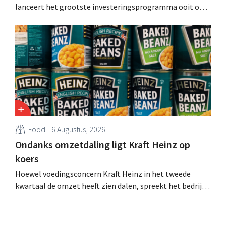
lanceert het grootste investeringsprogramma ooit om
de productiecapaciteit voor Biscoff uit te breiden: “We
moeten dit momentum grijpen”.
Food
6 Augustus, 2026
Ondanks omzetdaling ligt Kraft Heinz op
koers
Hoewel voedingsconcern Kraft Heinz in het tweede
kwartaal de omzet heeft zien dalen, spreekt het bedrijf
toch van beter dan verwachte resultaten. De
multinational verhoogt de investeringen en de
vooruitzichten.