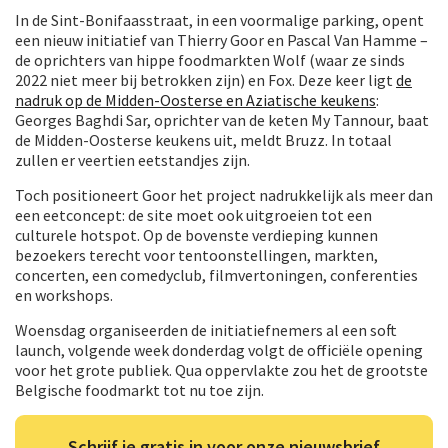
In de Sint-Bonifaasstraat, in een voormalige parking, opent
een nieuw initiatief van Thierry Goor en Pascal Van Hamme –
de oprichters van hippe foodmarkten Wolf (waar ze sinds
2022 niet meer bij betrokken zijn) en Fox. Deze keer ligt
de
nadruk op de Midden-Oosterse en Aziatische keukens
:
Georges Baghdi Sar, oprichter van de keten My Tannour, baat
de Midden-Oosterse keukens uit, meldt Bruzz. In totaal
zullen er veertien eetstandjes zijn.
Toch positioneert Goor het project nadrukkelijk als meer dan
een eetconcept: de site moet ook uitgroeien tot een
culturele hotspot. Op de bovenste verdieping kunnen
bezoekers terecht voor tentoonstellingen, markten,
concerten, een comedyclub, filmvertoningen, conferenties
en workshops.
Woensdag organiseerden de initiatiefnemers al een soft
launch, volgende week donderdag volgt de officiële opening
voor het grote publiek. Qua oppervlakte zou het de grootste
Belgische foodmarkt tot nu toe zijn.
Schrijf je gratis in voor onze nieuwsbrief