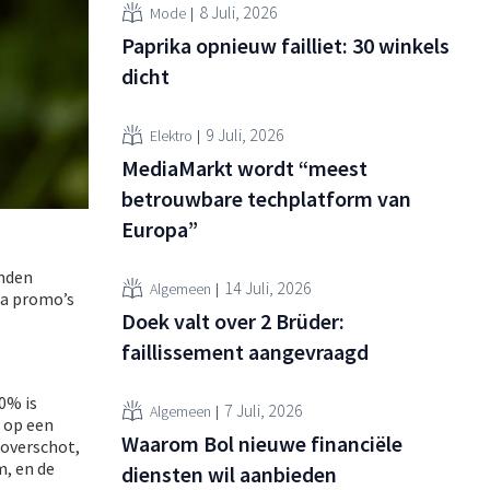
8 Juli, 2026
Mode
Paprika opnieuw failliet: 30 winkels
dicht
9 Juli, 2026
Elektro
MediaMarkt wordt “meest
betrouwbare techplatform van
Europa”
anden
14 Juli, 2026
Algemeen
ra promo’s
Doek valt over 2 Brüder:
faillissement aangevraagd
0% is
7 Juli, 2026
Algemeen
 op een
Waarom Bol nieuwe financiële
 overschot,
m, en de
diensten wil aanbieden