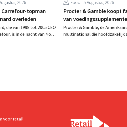
Augustus, 2026
Food
5 Augustus, 2026
 Carrefour-topman
Procter & Gamble koopt f
rnard overleden
van voedingssupplement
rd, die van 1998 tot 2005 CEO
Procter & Gamble, de Amerikaan
four, is in de nacht van 4 op 5
multinational die hoofdzakelijk ac
rleden. Hij versterkte de
verzorgings- en huishoudproduct
e activiteiten van de retailer,
miljarden neer voor de overname
de fusie met Promodès en
Thorne, een producent van
ig Belgisch marktleider GB
voedingssupplementen.
 voor retail