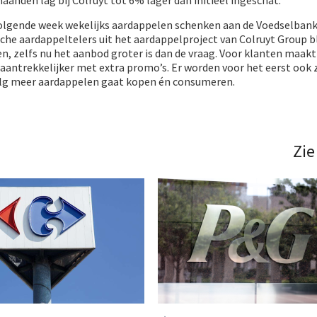
anden lag bij Colruyt tot 6% lager dan initieel ingeschat. ​
olgende week wekelijks aardappelen schenken aan de Voedselbank
che aardappeltelers uit het aardappelproject van Colruyt Group b
, zelfs nu het aanbod groter is dan de vraag. Voor klanten maakt
aantrekkelijker met extra promo’s. Er worden voor het eerst ook
elg meer aardappelen gaat kopen én consumeren.
Zie