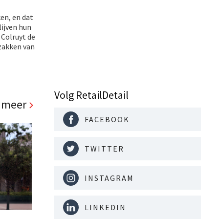
en, en dat
lijven hun
 Colruyt de
 zakken van
Volg RetailDetail
 meer
FACEBOOK
TWITTER
INSTAGRAM
LINKEDIN