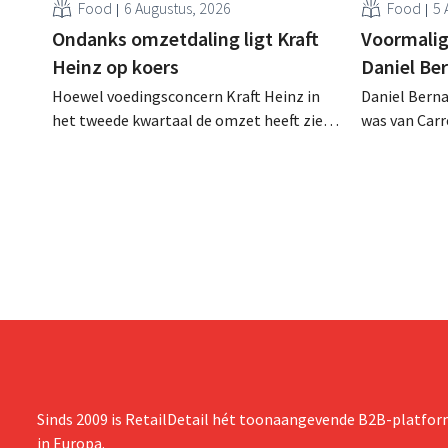
Food
6 Augustus, 2026
Food
5 
Ondanks omzetdaling ligt Kraft
Voormalig
Heinz op koers
Daniel Be
Hoewel voedingsconcern Kraft Heinz in
Daniel Berna
het tweede kwartaal de omzet heeft zien
was van Carre
dalen, spreekt het bedrijf toch van beter
augustus ove
dan verwachte resultaten. De
international
multinational verhoogt de investeringen
realiseerde 
en de vooruitzichten.
nam toenmal
over.
Sinds 2009 is RetailDetail hét toonaangevende B2B-platform
in Europa.