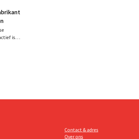
abrikant
en
se
tief is in
en, telt
 van
Contact & adres
Over ons