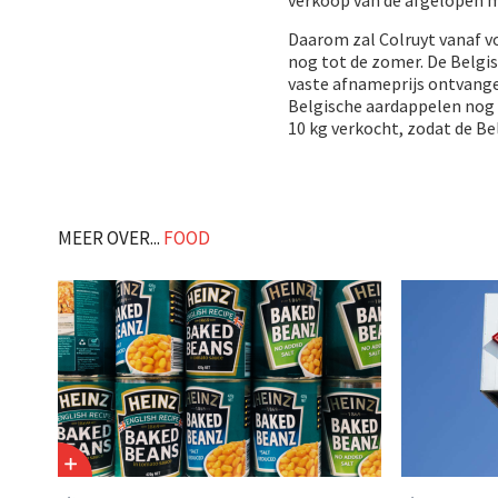
verkoop van de afgelopen ma
Daarom zal Colruyt vanaf v
nog tot de zomer. De Belgis
vaste afnameprijs ontvangen
Belgische aardappelen nog 
10 kg verkocht, zodat de B
MEER OVER...
FOOD