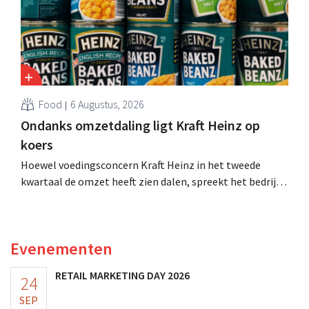
Food
6 Augustus, 2026
Ondanks omzetdaling ligt Kraft Heinz op
koers
Hoewel voedingsconcern Kraft Heinz in het tweede
kwartaal de omzet heeft zien dalen, spreekt het bedrijf
toch van beter dan verwachte resultaten. De
multinational verhoogt de investeringen en de
vooruitzichten.
Evenementen
RETAIL MARKETING DAY 2026
24
SEP