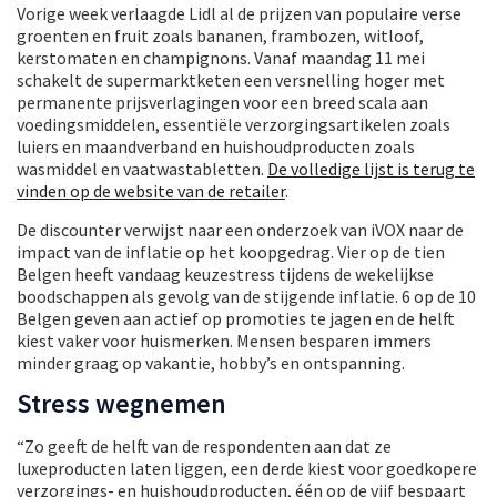
Vorige week verlaagde Lidl al de prijzen van populaire verse
groenten en fruit zoals bananen, frambozen, witloof,
kerstomaten en champignons. Vanaf maandag 11 mei
schakelt de supermarktketen een versnelling hoger met
permanente prijsverlagingen voor een breed scala aan
voedingsmiddelen, essentiële verzorgingsartikelen zoals
luiers en maandverband en huishoudproducten zoals
wasmiddel en vaatwastabletten.
De volledige lijst is terug te
vinden op de website van de retailer
.
De discounter verwijst naar een onderzoek van iVOX naar de
impact van de inflatie op het koopgedrag. Vier op de tien
Belgen heeft vandaag keuzestress tijdens de wekelijkse
boodschappen als gevolg van de stijgende inflatie. 6 op de 10
Belgen geven aan actief op promoties te jagen en de helft
kiest vaker voor huismerken. Mensen besparen immers
minder graag op vakantie, hobby’s en ontspanning.
Stress wegnemen
“Zo geeft de helft van de respondenten aan dat ze
luxeproducten laten liggen, een derde kiest voor goedkopere
verzorgings- en huishoudproducten, één op de vijf bespaart