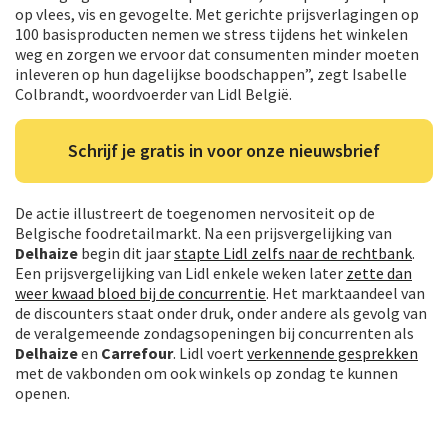
op vlees, vis en gevogelte. Met gerichte prijsverlagingen op
100 basisproducten nemen we stress tijdens het winkelen
weg en zorgen we ervoor dat consumenten minder moeten
inleveren op hun dagelijkse boodschappen”, zegt Isabelle
Colbrandt, woordvoerder van Lidl België.
Schrijf je gratis in voor onze nieuwsbrief
De actie illustreert de toegenomen nervositeit op de
Belgische foodretailmarkt. Na een prijsvergelijking van
Delhaize
begin dit jaar
stapte Lidl zelfs naar de rechtbank
.
Een prijsvergelijking van Lidl enkele weken later
zette dan
weer kwaad bloed bij de concurrentie
. Het marktaandeel van
de discounters staat onder druk, onder andere als gevolg van
de veralgemeende zondagsopeningen bij concurrenten als
Delhaize
en
Carrefour
. Lidl voert
verkennende gesprekken
met de vakbonden om ook winkels op zondag te kunnen
openen.