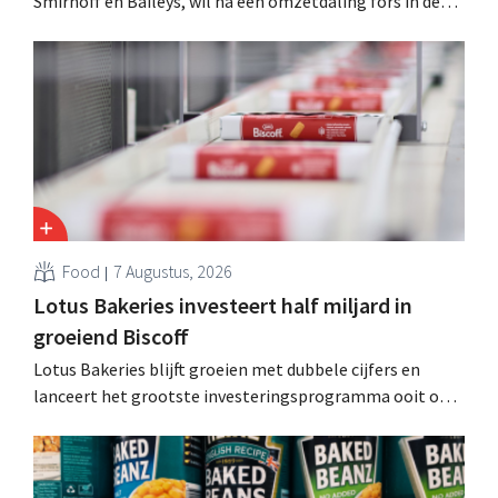
Smirnoff en Baileys, wil na een omzetdaling fors in de
kosten snijden en tegelijk investeren in groei voor onder
andere Guiness en voorgemixte cocktails.
Food
7 Augustus, 2026
Lotus Bakeries investeert half miljard in
groeiend Biscoff
Lotus Bakeries blijft groeien met dubbele cijfers en
lanceert het grootste investeringsprogramma ooit om
de productiecapaciteit voor Biscoff uit te breiden: “We
moeten dit momentum grijpen”.