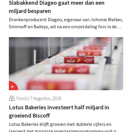
Slabakkend Diageo gaat meer dan een
miljard besparen
Drankenproducent Diageo, eigenaar van Johnnie Walker,
Smirnoff en Baileys, wil na een omzetdaling fors in de
kosten snijden en tegelijk investeren in groei voor onder
andere Guiness en voorgemixte cocktails.
Food
7 Augustus, 2026
Lotus Bakeries investeert half miljard in
groeiend Biscoff
Lotus Bakeries blijft groeien met dubbele cijfers en
lanceert het grootste investeringsprogramma ooit om