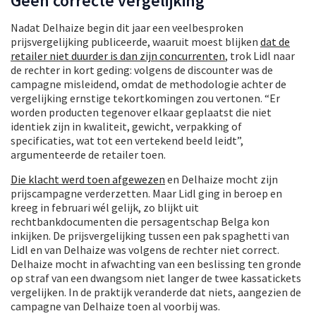
Geen correcte vergelijking
Nadat Delhaize begin dit jaar een veelbesproken
prijsvergelijking publiceerde, waaruit moest blijken
dat de
retailer niet duurder is dan zijn concurrenten
, trok Lidl naar
de rechter in kort geding: volgens de discounter was de
campagne misleidend, omdat de methodologie achter de
vergelijking ernstige tekortkomingen zou vertonen. “Er
worden producten tegenover elkaar geplaatst die niet
identiek zijn in kwaliteit, gewicht, verpakking of
specificaties, wat tot een vertekend beeld leidt”,
argumenteerde de retailer toen.
Die klacht werd toen afgewezen
en Delhaize mocht zijn
prijscampagne verderzetten. Maar Lidl ging in beroep en
kreeg in februari wél gelijk, zo blijkt uit
rechtbankdocumenten die persagentschap Belga kon
inkijken. De prijsvergelijking tussen een pak spaghetti van
Lidl en van Delhaize was volgens de rechter niet correct.
Delhaize mocht in afwachting van een beslissing ten gronde
op straf van een dwangsom niet langer de twee kassatickets
vergelijken. In de praktijk veranderde dat niets, aangezien de
campagne van Delhaize toen al voorbij was.