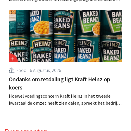
de productiecapaciteit voor Biscoff uit te breiden: “We
moeten dit momentum grijpen”.
Food
6 Augustus, 2026
Ondanks omzetdaling ligt Kraft Heinz op
koers
Hoewel voedingsconcern Kraft Heinz in het tweede
kwartaal de omzet heeft zien dalen, spreekt het bedrijf
toch van beter dan verwachte resultaten. De
multinational verhoogt de investeringen en de
vooruitzichten.