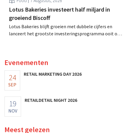
Food
7 Augustus, 2026
Lotus Bakeries investeert half miljard in
groeiend Biscoff
Lotus Bakeries blijft groeien met dubbele cijfers en
lanceert het grootste investeringsprogramma ooit om
de productiecapaciteit voor Biscoff uit te breiden: “We
moeten dit momentum grijpen”.
Evenementen
RETAIL MARKETING DAY 2026
24
SEP
RETAILDETAIL NIGHT 2026
19
NOV
Meest gelezen