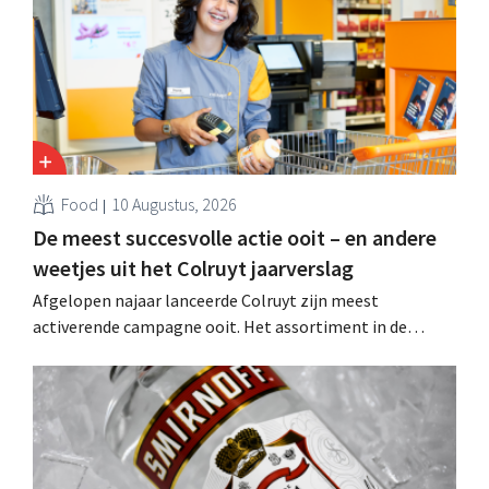
Food
10 Augustus, 2026
De meest succesvolle actie ooit – en andere
weetjes uit het Colruyt jaarverslag
Afgelopen najaar lanceerde Colruyt zijn meest
activerende campagne ooit. Het assortiment in de
supermarkten evolueert, het retailmedia-aanbod breidt
uit en een “moorddiner” blijkt de topper onder de
kookworkshops.