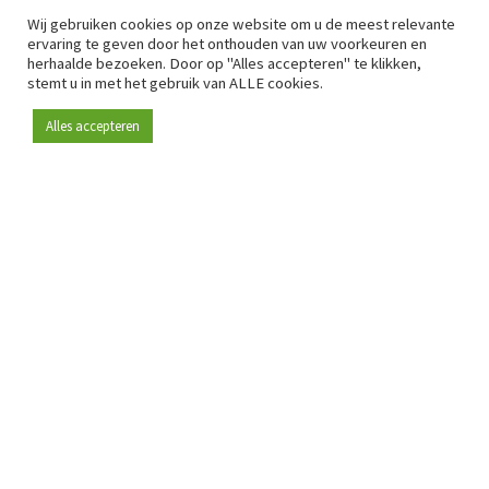
Wij gebruiken cookies op onze website om u de meest relevante
ervaring te geven door het onthouden van uw voorkeuren en
herhaalde bezoeken. Door op "Alles accepteren" te klikken,
stemt u in met het gebruik van ALLE cookies.
Alles accepteren
Sinds 2009 is RetailDetail hét toonaangevende B2B-
platform voor retail in Europa.
Als "100% trusted medium" en sterke retailcommunity biedt
RetailDetail professionals dagelijks betrouwbaar nieuws,
scherpe inzichten en relevante analyses uit de sector.
Daarnaast brengt RetailDetail de markt samen via
inspirerende events en exclusieve retailtours, waar