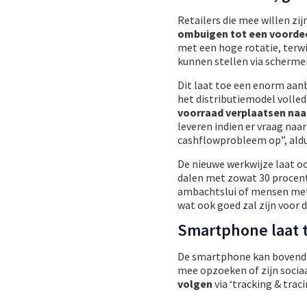
Retailers die mee willen z
ombuigen tot een voorde
met een hoge rotatie, terwi
kunnen stellen via schermen
Dit laat toe een enorm aan
het distributiemodel volled
voorraad verplaatsen naa
leveren indien er vraag naa
cashflowprobleem op”, ald
De nieuwe werkwijze laat o
dalen met zowat 30 procent,
ambachtslui of mensen met 
wat ook goed zal zijn voor 
Smartphone laat t
De smartphone kan bovendie
mee opzoeken of zijn socia
volgen
via ‘tracking & trac