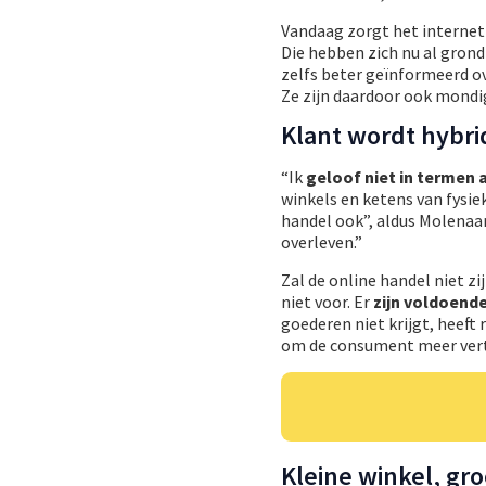
Vandaag zorgt het internet
Die hebben zich nu al gron
zelfs beter geïnformeerd ov
Ze zijn daardoor ook mondi
Klant wordt hybri
“Ik
geloof niet in termen 
winkels en ketens van fysie
handel ook”, aldus Molenaa
overleven.”
Zal de online handel niet zi
niet voor. Er
zijn voldoend
goederen niet krijgt, heeft
om de consument meer vert
Kleine winkel, gr