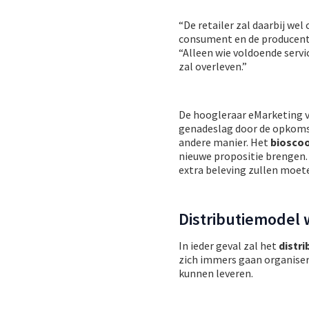
“De retailer zal daarbij w
consument en de producen
“Alleen wie voldoende servi
zal overleven.”
De hoogleraar eMarketing ve
genadeslag door de opkomst
andere manier. Het
bioscoo
nieuwe propositie brengen.
extra beleving zullen moet
Distributiemodel 
In ieder geval zal het
distr
zich immers gaan organisere
kunnen leveren.