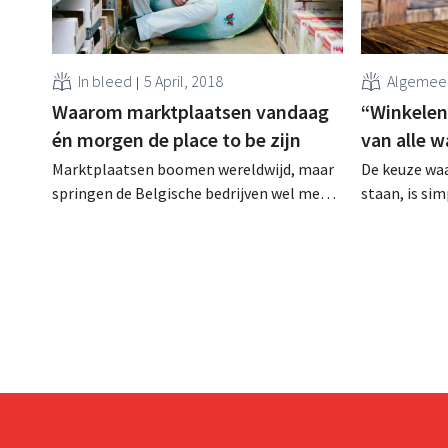
In bleed
5 April, 2018
Algemee
Waarom marktplaatsen vandaag
“Winkelen
én morgen de place to be zijn
van alle 
Marktplaatsen boomen wereldwijd, maar
De keuze waa
springen de Belgische bedrijven wel mee
staan, is sim
op de kar? Nog veel te weinig, zo vindt
winkelervari
Mike Boon van Kinderenkoning en
stelt Cate Tr
eWINGS. Wat de voordelen ervan zijn, dat
Trends, en e
vertelt hij binnenkort op het RetailDetail
op het Retai
Congress. Koning Marktplaats In 2010
Ben je erme
richtte Mike Boon Kinderenkoning op, een
eerder marke
website die...