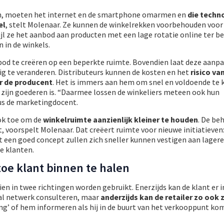
ijn, moeten het internet en de smartphone omarmen en
die techn
el
, stelt Molenaar. Ze kunnen de winkelrekken voorbehouden voo
jl ze het aanbod aan producten met een lage rotatie online ter b
 in de winkels.
bod te creëren op een beperkte ruimte. Bovendien laat deze aanp
ig te veranderen. Distributeurs kunnen de kosten en het
risico va
r de producent
. Het is immers aan hem om snel en voldoende te
r zijn goederen is. “Daarmee lossen de winkeliers meteen ook hun
us de marketingdocent.
ok toe om de
winkelruimte aanzienlijk kleiner te houden
. De be
 voorspelt Molenaar. Dat creëert ruimte voor nieuwe initiatieven
een goed concept zullen zich sneller kunnen vestigen aan lagere
de klanten.
oe klant binnen te halen
n in twee richtingen worden gebruikt. Enerzijds kan de klant er 
al netwerk consulteren, maar
anderzijds kan de retailer zo ook z
ing’ of hem informeren als hij in de buurt van het verkooppunt ko