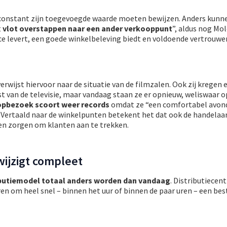
el constant zijn toegevoegde waarde moeten bewijzen. Anders kunn
t
vlot overstappen naar een ander verkooppunt
”, aldus nog Mol
ce levert, een goede winkelbeleving biedt en voldoende vertrouwe
rwijst hiervoor naar de situatie van de filmzalen. Ook zij kregen 
 van de televisie, maar vandaag staan ze er opnieuw, weliswaar o
pbezoek scoort weer records
omdat ze “een comfortabel avondj
 Vertaald naar de winkelpunten betekent het dat ook de handelaa
en zorgen om klanten aan te trekken.
wijzigt compleet
ibutiemodel totaal anders worden dan vandaag
. Distributiece
n om heel snel – binnen het uur of binnen de paar uren – een best