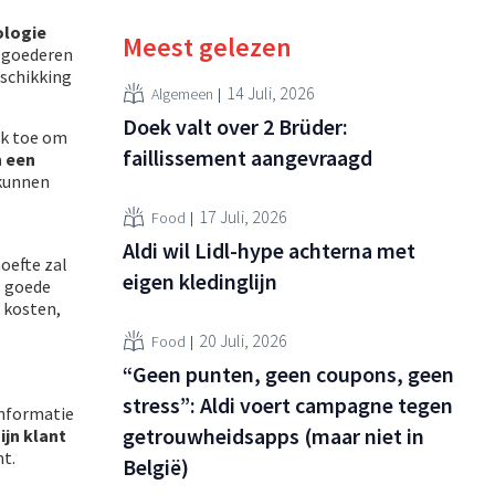
ologie
Meest gelezen
r goederen
eschikking
14 Juli, 2026
Algemeen
Doek valt over 2 Brüder:
ak toe om
faillissement aangevraagd
n een
 kunnen
17 Juli, 2026
Food
Aldi wil Lidl-hype achterna met
hoefte zal
eigen kledinglijn
: goede
 kosten,
20 Juli, 2026
Food
“Geen punten, geen coupons, geen
stress”: Aldi voert campagne tegen
informatie
getrouwheidsapps (maar niet in
ijn klant
mt.
België)