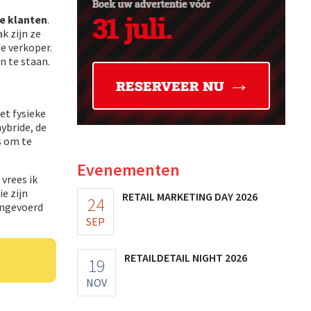
e klanten
.
k zijn ze
e verkoper.
n te staan.
et fysieke
ybride, de
s om te
Evenementen
 vrees ik
e zijn
RETAIL MARKETING DAY 2026
24
 ingevoerd
SEP
RETAILDETAIL NIGHT 2026
19
NOV