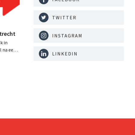
TWITTER
trecht
INSTAGRAM
k in
l na een
LINKEDIN
eidelijk
aar
t in de
t is met
de stad