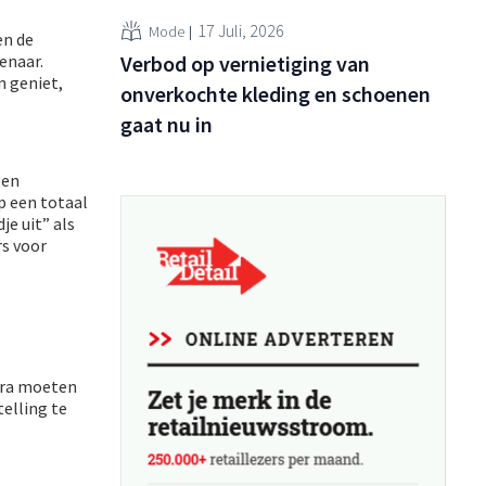
17 Juli, 2026
Mode
en de
enaar.
Verbod op vernietiging van
n geniet,
onverkochte kleding en schoenen
gaat nu in
een
p een totaal
e uit” als
rs voor
ntra moeten
elling te