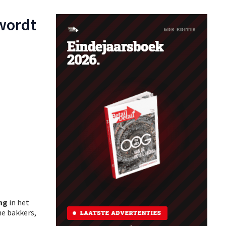
wordt
ng
in het
ne bakkers,