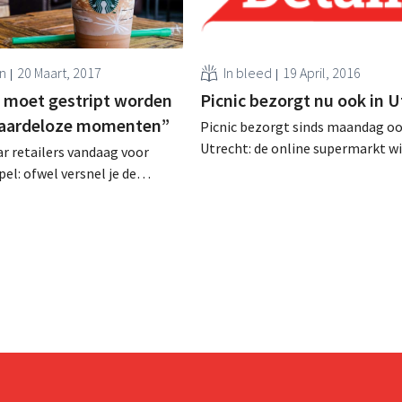
n
20 Maart, 2017
In bleed
19 April, 2016
 moet gestript worden
Picnic bezorgt nu ook in U
waardeloze momenten”
Picnic bezorgt sinds maandag oo
Utrecht: de online supermarkt wi
r retailers vandaag voor
uitrol in de wijk Leidsche Rijn gel
pel: ofwel versnel je de
uitbreiden over de stad. Dit zal n
ng ofwel vertraag je ze. Dat
verwachting deze zomer zijn. Star
otter, trendhoofd bij Insider
vierde stad van Nederland Utrech
en van de key-note sprekers
zo’n 175.000 huishoudens de vier
lDetail Congress van 27 april.
van Nederland. “We...
e akkoord dat winkels vandaag
tingtools zijn dan...