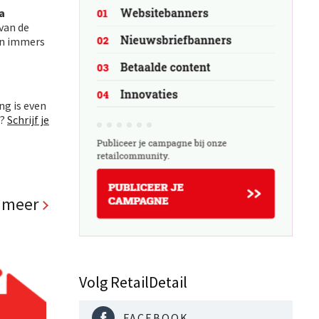
a
 van de
gen immers
ing is even
t?
Schrijf je
 meer
Volg RetailDetail
FACEBOOK