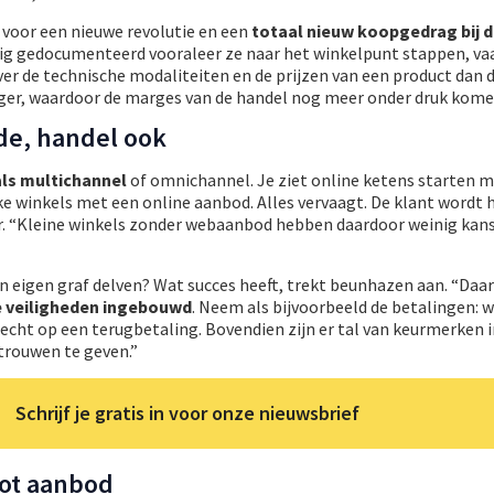
 voor een nieuwe revolutie en een
totaal nieuw koopgedrag bij d
dig gedocumenteerd vooraleer ze naar het winkelpunt stappen, vaa
er de technische modaliteiten en de prijzen van een product dan d
ger, waardoor de marges van de handel nog meer onder druk kome
de, handel ook
als multichannel
of omnichannel. Je ziet online ketens starten m
ke winkels met een online aanbod. Alles vervaagt. De klant wordt h
r. “Kleine winkels zonder webaanbod hebben daardoor weinig kan
jn eigen graf delven? Wat succes heeft, trekt beunhazen aan. “Daar
e veiligheden ingebouwd
. Neem als bijvoorbeeld de betalingen: wi
 recht op een terugbetaling. Bovendien zijn er tal van keurmerken
rouwen te geven.”
Schrijf je gratis in voor onze nieuwsbrief
oot aanbod