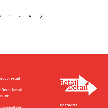
2
3
…
6
 voor retail
 RetailDetail
ten en
Postadres
nde events en