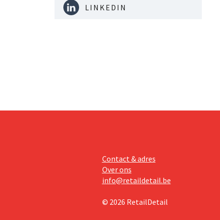
LINKEDIN
Contact & adres
Over ons
info@retaildetail.be
© 2026 RetailDetail