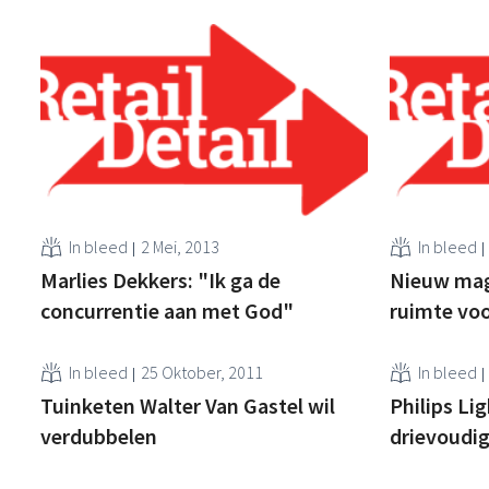
In bleed
2 Mei, 2013
In bleed
Marlies Dekkers: "Ik ga de
Nieuw mag
concurrentie aan met God"
ruimte voo
In bleed
25 Oktober, 2011
In bleed
Tuinketen Walter Van Gastel wil
Philips Lig
verdubbelen
drievoudig