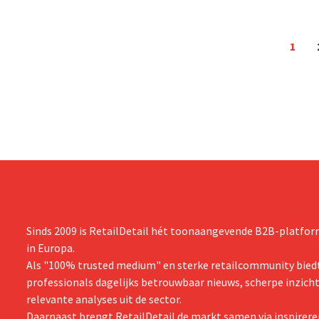
1
Sinds 2009 is RetailDetail hét toonaangevende B2B-platform
in Europa.
Als "100% trusted medium" en sterke retailcommunity biedt
professionals dagelijks betrouwbaar nieuws, scherpe inzich
relevante analyses uit de sector.
Daarnaast brengt RetailDetail de markt samen via inspirere