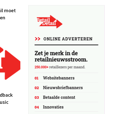
ail moet
een
edback
usic