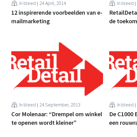
In bleed
24 April, 2014
In bleed
12 inspirerende voorbeelden van e-
RetailDeta
mailmarketing
de toekom
In bleed
24 September, 2013
In bleed
Cor Molenaar: “Drempel om winkel
De C1000 B
te openen wordt kleiner”
een rouwr