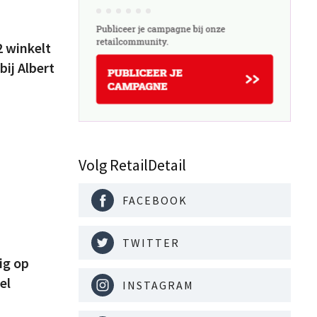
2 winkelt
bij Albert
Volg RetailDetail
FACEBOOK
TWITTER
ig op
el
INSTAGRAM