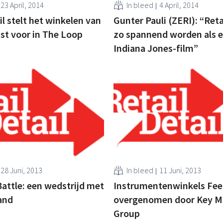
23 April, 2014
In bleed
4 April, 2014
il stelt het winkelen van
Gunter Pauli (ZERI): “Ret
st voor in The Loop
zo spannend worden als 
Indiana Jones-film”
28 Juni, 2013
In bleed
11 Juni, 2013
attle: een wedstrijd met
Instrumentenwinkels Fe
and
overgenomen door Key M
Group