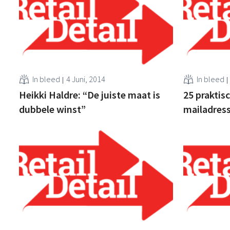
In bleed
4 Juni, 2014
In bleed
Heikki Haldre: “De juiste maat is
25 praktis
dubbele winst”
mailadres