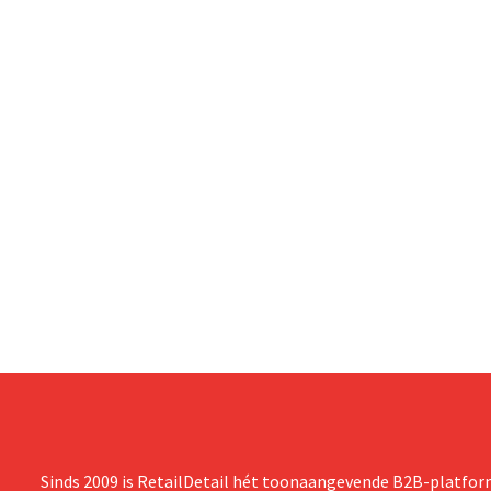
Sinds 2009 is RetailDetail hét toonaangevende B2B-platform