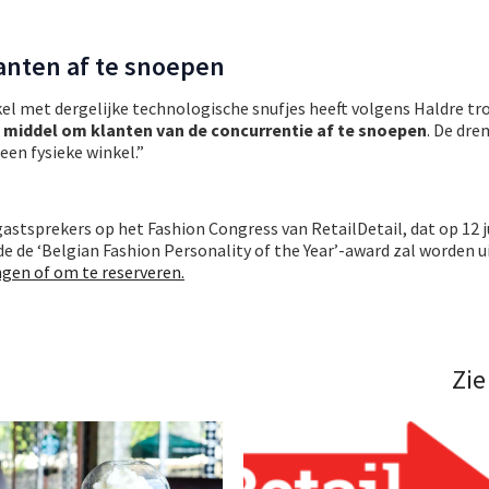
anten af te snoepen
el met dergelijke technologische snufjes heeft volgens Haldre t
n
middel om klanten van de concurrentie af te snoepen
. De dre
 een fysieke winkel.”
 gastsprekers op het Fashion Congress van RetailDetail, dat op 12 j
e de ‘Belgian Fashion Personality of the Year’-award zal worden u
ingen of om te reserveren.
Zie