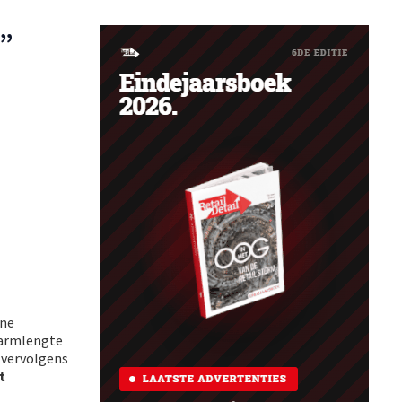
t”
ine
 armlengte
j vervolgens
t