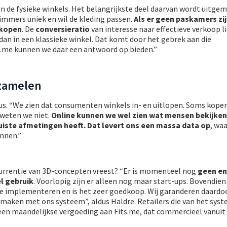
n de fysieke winkels. Het belangrijkste deel daarvan wordt uitge
 immers uniek en wil de kleding passen.
Als er geen paskamers zij
 kopen
. De
conversieratio
van interesse naar effectieve verkoop l
dan in een klassieke winkel. Dat komt door het gebrek aan die
.me kunnen we daar een antwoord op bieden.”
rzamelen
nus. “We zien dat consumenten winkels in- en uitlopen. Soms kope
 weten we niet.
Online kunnen we
wel zien wat mensen bekijken
juiste afmetingen heeft. Dat levert ons een massa data op
, wa
nnen.”
urrentie van 3D-concepten vreest? “Er is momenteel nog
geen en
l gebruik
. Voorlopig zijn er alleen nog maar start-ups. Bovendien 
e implementeren en is het zeer goedkoop. Wij garanderen daardoo
 maken met ons systeem”, aldus Haldre. Retailers die van het sys
en maandelijkse vergoeding aan Fits.me, dat commercieel vanui