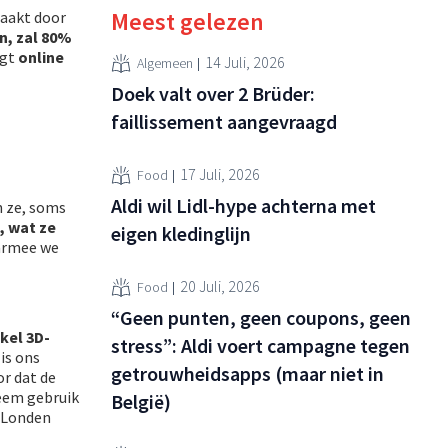
Meest gelezen
maakt door
n, zal 80%
igt
online
14 Juli, 2026
Algemeen
Doek valt over 2 Brüder:
faillissement aangevraagd
17 Juli, 2026
Food
Aldi wil Lidl-hype achterna met
n ze, soms
, wat ze
eigen kledinglijn
armee we
20 Juli, 2026
Food
“Geen punten, geen coupons, geen
kel 3D-
stress”: Aldi voert campagne tegen
is ons
getrouwheidsapps (maar niet in
r dat de
teem gebruik
België)
t Londen