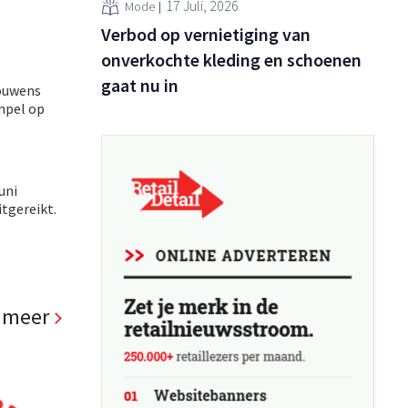
17 Juli, 2026
Mode
Verbod op vernietiging van
onverkochte kleding en schoenen
gaat nu in
rouwens
mpel op
uni
itgereikt.
 meer