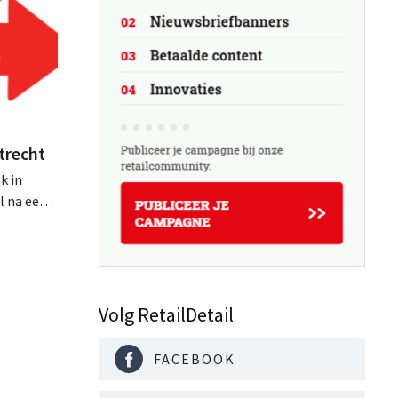
trecht
k in
l na een
eidelijk
aar
t in de
t is met
de stad
Volg RetailDetail
FACEBOOK