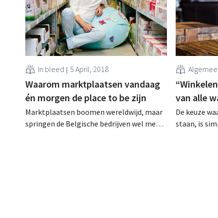
In bleed
5 April, 2018
Algemee
Waarom marktplaatsen vandaag
“Winkelen
én morgen de place to be zijn
van alle 
Marktplaatsen boomen wereldwijd, maar
De keuze waa
springen de Belgische bedrijven wel mee
staan, is sim
op de kar? Nog veel te weinig, zo vindt
winkelervari
Mike Boon van Kinderenkoning en
stelt Cate Tr
eWINGS. Wat de voordelen ervan zijn, dat
Trends, en e
vertelt hij binnenkort op het RetailDetail
op het Retai
Congress. Koning Marktplaats In 2010
Ben je erme
richtte Mike Boon Kinderenkoning op, een
eerder marke
website die...