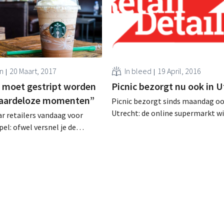
n
20 Maart, 2017
In bleed
19 April, 2016
 moet gestript worden
Picnic bezorgt nu ook in U
waardeloze momenten”
Picnic bezorgt sinds maandag oo
Utrecht: de online supermarkt wi
r retailers vandaag voor
uitrol in de wijk Leidsche Rijn gel
pel: ofwel versnel je de
uitbreiden over de stad. Dit zal n
ng ofwel vertraag je ze. Dat
verwachting deze zomer zijn. Star
otter, trendhoofd bij Insider
vierde stad van Nederland Utrech
en van de key-note sprekers
zo’n 175.000 huishoudens de vier
lDetail Congress van 27 april.
van Nederland. “We...
e akkoord dat winkels vandaag
tingtools zijn dan...