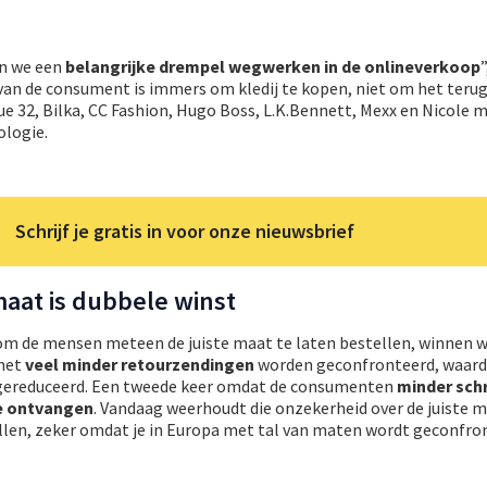
n we een
belangrijke drempel wegwerken in de onlineverkoop
”
an de consument is immers om kledij te kopen, niet om het terug 
e 32, Bilka, CC Fashion, Hugo Boss, L.K.Bennett, Mexx en Nicole 
ologie.
Schrijf je gratis in voor onze nieuwsbrief
maat is dubbele winst
 om de mensen meteen de juiste maat te laten bestellen, winnen w
 met
veel minder retourzendingen
worden geconfronteerd, waard
 gereduceerd. Een tweede keer omdat de consumenten
minder schr
e ontvangen
. Vandaag weerhoudt die onzekerheid over de juiste m
llen, zeker omdat je in Europa met tal van maten wordt geconfron