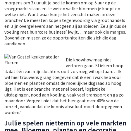
morgens om 3 uur uit je bed te komen om op 5 uur op de
vroegmarkt staan en te weten welke bloemen je koopt en
welke niet. Want waar kun je het verschil maken in deze
branche? De meesten kopen tegenwoordig via groothandels
en zijn overgeleverd aan hetgeen zij aanbieden. Ze zijn dus de
voeling met hun ‘core business’ kwijt… maar ook die marges.
Bovendien missen ze de opportuniteiten die zich die dag
aandienen.
Die knowhow mag niet
verloren gaan. Stiekem hoop
ik dat één van mijn dochters ooit zo vroeg wil opstaan… Ik
wil hier trouwens graag toegeven dat ik een zwak heb voor
bloemen en planten omdat de moeilijkheidsgraad zo hoog
ligt. Het is een branche met snel bederf, logistieke
uitdagingen, nood aan koeling, vaak veel transport en ga zo
maar door. Vergeet niet dat het hier gaat over 40% van de
omzet, vandaar dat die kennis absoluut moet doorgegeven
worden.”
Jullie spelen niettemin op vele markten
mee. Bloemen, planten en decoratie,