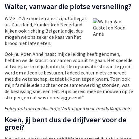
Walter, vanwaar die plotse versnelling?
W
.V.G. : “We moeten alert zijn. Collega’s
uit Duitsland, Frankrijk en Nederland
kijken ook richting Belgenlandje, dus
mogen we ons zeker de kaas van het
brood niet laten eten.
Ook nu Koen Anné naast mij de leiding heeft genomen,
hebben we de kracht om samen vooruit te gaan. Het speelde
al twee jaar in mijn hoofd dat de organisatie stilaan te groot
werd om alleen te besturen. Ik deed echter niets concreet
met die wetenschap, totdat ik Koen tegen kwam. Toen ook
mijn familieleden achter onze samenwerking stonden, was
de beslissing snel een feit. Hij is bereid mee de mouwen op te
stropen, en dat was doorslaggevend.”
Fotograaf foto rechts: Patje Verbruggen voor Trends Magazine
Koen, jij bent dus de drijfveer voor de
groei?
K.A. : “Nee, die ‘drive’ zat er bij Walter natuurlijk ook in. Maar