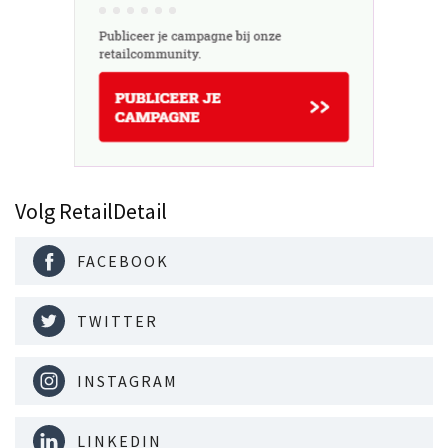
Volg RetailDetail
FACEBOOK
TWITTER
INSTAGRAM
LINKEDIN