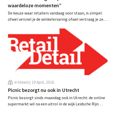
waardeloze momenten”
De keuze waar retailers vandaag voor staan, is simpel:
ofwel versnel je de winkelervaring ofwel vertraag je ze.
Dat stelt Cate Trotter, trendhoofd bij Insider Trends, en
een van de key-note sprekers op het RetailDetail
Congress van 27 april. Ben je ermee akkoord dat winkels
vandaag eerder marketingtools zijn dan...
In bleed
19 April, 2016
Picnic bezorgt nu ook in Utrecht
Picnic bezorgt sinds maandag ook in Utrecht: de online
supermarkt wil na een uitrol in de wijk Leidsche Rijn
geleidelijk uitbreiden over de stad. Dit zal naar