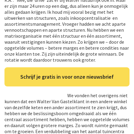
er zijn maar 24 uren op een dag, dus alleen kun je onmogelijk
alles gedaan krijgen. Ik houd mij vooral bezig met het
uitwerken van structuren, zoals inkoopcentralisatie en
assortimentsmanagement. Vroeger hadden we acht aparte
vennootschappen en aparte structuren. Nu hebben we een
matrixorganisatie met één structuur en één assortiment,
waaruit vestigingen kunnen kiezen. Zo krijgen we – door de
opgetelde volumes – betere marges en betere condities naar
onze klanten toe. Zij zijn uiteindelijk de grote winnaars. De
rotatie wordt daardoor trouwens ook groter.
Schrijf je gratis in voor onze nieuwsbrief
We vonden het overigens niet
kunnen dat een Walter Van Gastelklant in een andere winkel
van dezelfde keten een ander assortiment te zien krijgt, dus
hebben we de beslissingsboom omgedraaid: als we één
centraal assortiment hebben, hebben we opgetelde volumes
en daaruit volgen grotere marges. Zo wordt ruimte gemaakt
om te groeien. Een verdubbeling van het aantal tuincentra