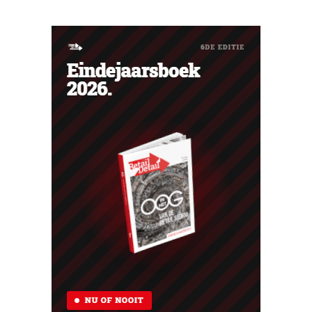
verwachting deze zomer zijn. Start in de vierde stad van
Nederland Utrecht is met zo’n 175.000 huishoudens de
vierde stad van Nederland. “We...