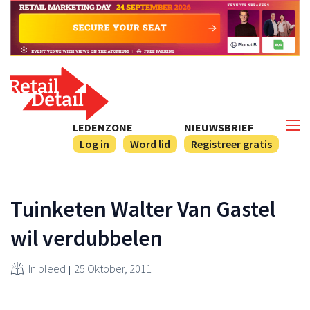
LEDENZONE
NIEUWSBRIEF
Log in
Word lid
Registreer gratis
Tuinketen Walter Van Gastel
wil verdubbelen
In bleed
25 Oktober, 2011