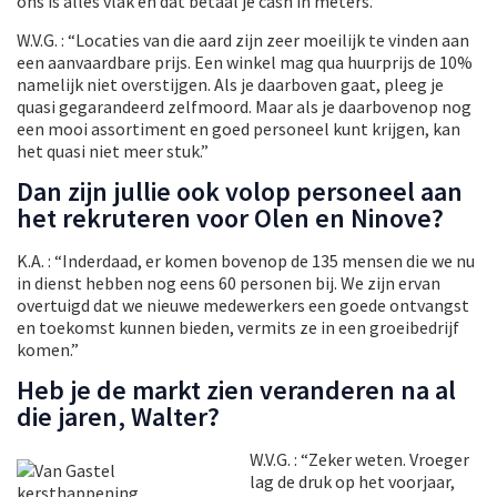
ons is alles vlak en dat betaal je cash in meters.”
W.V.G. : “Locaties van die aard zijn zeer moeilijk te vinden aan
een aanvaardbare prijs. Een winkel mag qua huurprijs de 10%
namelijk niet overstijgen. Als je daarboven gaat, pleeg je
quasi gegarandeerd zelfmoord. Maar als je daarbovenop nog
een mooi assortiment en goed personeel kunt krijgen, kan
het quasi niet meer stuk.”
Dan zijn jullie ook volop personeel aan
het rekruteren voor Olen en Ninove?
K.A. : “Inderdaad, er komen bovenop de 135 mensen die we nu
in dienst hebben nog eens 60 personen bij. We zijn ervan
overtuigd dat we nieuwe medewerkers een goede ontvangst
en toekomst kunnen bieden, vermits ze in een groeibedrijf
komen.”
Heb je de markt zien veranderen na al
die jaren, Walter?
W.V.G. : “Zeke
r weten. Vroeger
lag de druk op het voorjaar,