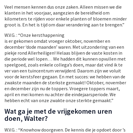
Veel mensen kennen dus onze zaken. Alleen missen we die
klanten in het voorjaar, aangezien de bereidheid om
kilometers te rijden voor enkele planten of bloemen minder
groot is. En het is tijd om daar verandering aan te brengen.”
W.V.G. : “Onze kersthappening
is er gekomen omdat vroeger oktober, november en
december ‘dode maanden’ waren. Met uitzondering van een
piekje rond Allerheiligen! Helaas blijven de vaste kosten in
die periode wel lopen… We hadden dit kunnen opvullen met
speelgoed, zoals enkele collega’s doen, maar dat vind ik te
ver van een tuincentrum verwijderd. Daarom zijn we voluit
voor de kerstsfeer gegaan. En met succes: we hebben van de
zwakste maanden de sterkste gemaakt! Oktober, november
en december zijn nu de toppers. Vroegere toppers maart,
april en mei komen nu achter die eindejaarsperiode. We
hebben echt van onze zwakte onze sterkte gemaakt.”
Wat ga je met de vrijgekomen uren
doen, Walter?
W.V.G. : “Knowhow doorgeven. De kennis die je opdoet door ’s