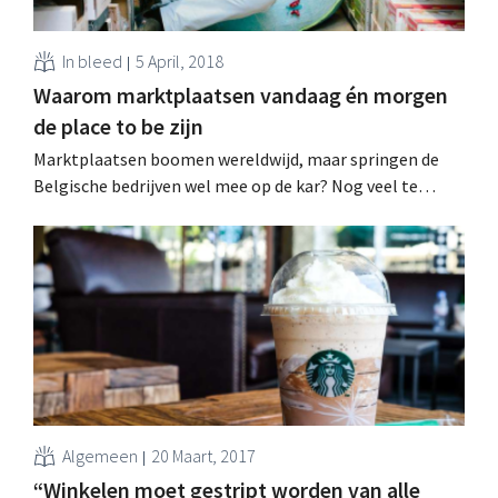
In bleed
5 April, 2018
Waarom marktplaatsen vandaag én morgen
de place to be zijn
Marktplaatsen boomen wereldwijd, maar springen de
Belgische bedrijven wel mee op de kar? Nog veel te
weinig, zo vindt Mike Boon van Kinderenkoning en
eWINGS. Wat de voordelen ervan zijn, dat vertelt hij
binnenkort op het RetailDetail Congress. Koning
Marktplaats In 2010 richtte Mike Boon Kinderenkoning
op, een website die...
Algemeen
20 Maart, 2017
“Winkelen moet gestript worden van alle