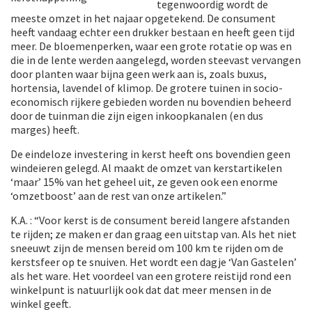
tegenwoordig wordt de
meeste omzet in het najaar opgetekend. De consument
heeft vandaag echter een drukker bestaan en heeft geen tijd
meer. De bloemenperken, waar een grote rotatie op was en
die in de lente werden aangelegd, worden steevast vervangen
door planten waar bijna geen werk aan is, zoals buxus,
hortensia, lavendel of klimop. De grotere tuinen in socio-
economisch rijkere gebieden worden nu bovendien beheerd
door de tuinman die zijn eigen inkoopkanalen (en dus
marges) heeft.
De eindeloze investering in kerst heeft ons bovendien geen
windeieren gelegd. Al maakt de omzet van kerstartikelen
‘maar’ 15% van het geheel uit, ze geven ook een enorme
‘omzetboost’ aan de rest van onze artikelen.”
K.A. : “Voor kerst is de consument bereid langere afstanden
te rijden; ze maken er dan graag een uitstap van. Als het niet
sneeuwt zijn de mensen bereid om 100 km te rijden om de
kerstsfeer op te snuiven. Het wordt een dagje ‘Van Gastelen’
als het ware. Het voordeel van een grotere reistijd rond een
winkelpunt is natuurlijk ook dat dat meer mensen in de
winkel geeft.