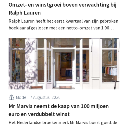
Omzet- en winstgroei boven verwachting bij
Ralph Lauren
Ralph Lauren heeft het eerst kwartaal van zijn gebroken
boekjaar afgesloten met een netto-omzet van 1,96
miljard dollar (ongeveer 1,7 miljard euro), wat 14% meer
is dan een jaar eerder. Na die beter dan verwachte start
verhoogt het bedrijf ook zijn vooruitzichten voor het
volledige boekjaar.
Mode
7 Augustus, 2026
Mr Marvis neemt de kaap van 100 miljoen
euro en verdubbelt winst
Het Nederlandse broekenmerk Mr Marvis boert goed: de