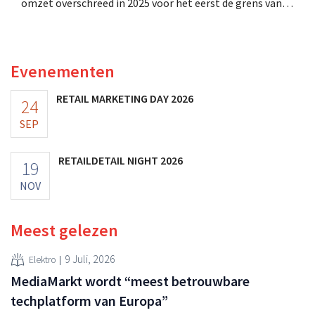
omzet overschreed in 2025 voor het eerst de grens van
100 miljoen euro en de winst verdubbelde. Hoge
marketinginvesteringen blijken te lonen.
Evenementen
RETAIL MARKETING DAY 2026
24
SEP
RETAILDETAIL NIGHT 2026
19
NOV
Meest gelezen
9 Juli, 2026
Elektro
MediaMarkt wordt “meest betrouwbare
techplatform van Europa”