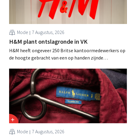
Mode
7 Augustus, 2026
H&M plant ontslagronde in VK
H&M heeft ongeveer 250 Britse kantoormedewerkers op
de hoogte gebracht van een op handen zijnde
reorganisatie die tot banenverlies kan leiden. De
sanering volgt op eerdere ingrepen in Nederland, België
en Spanje waarbij al honderden jobs verloren gingen.
Mode
7 Augustus, 2026