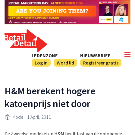
LEDENZONE
NIEUWSBRIEF
Log in
Word lid
Registreer gratis
H&M berekent hogere
katoenprijs niet door
Mode
1 April, 2011
De Zweedse modeketen H&M heeft last van de oplopende