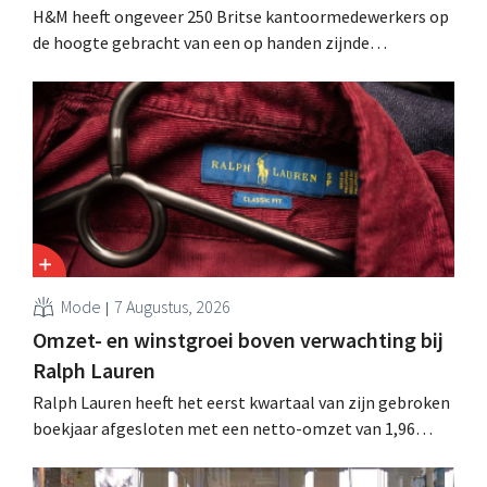
H&M heeft ongeveer 250 Britse kantoormedewerkers op
de hoogte gebracht van een op handen zijnde
reorganisatie die tot banenverlies kan leiden. De
sanering volgt op eerdere ingrepen in Nederland, België
en Spanje waarbij al honderden jobs verloren gingen.
Mode
7 Augustus, 2026
Omzet- en winstgroei boven verwachting bij
Ralph Lauren
Ralph Lauren heeft het eerst kwartaal van zijn gebroken
boekjaar afgesloten met een netto-omzet van 1,96
miljard dollar (ongeveer 1,7 miljard euro), wat 14% meer
is dan een jaar eerder. Na die beter dan verwachte start