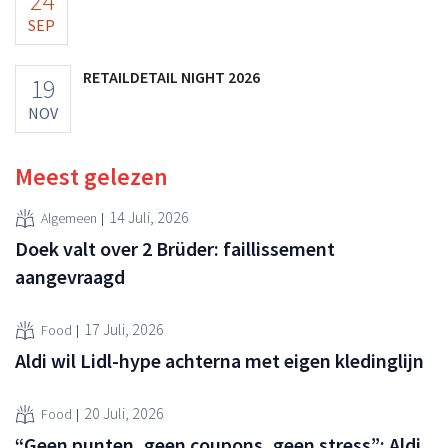
24
SEP
RETAILDETAIL NIGHT 2026
19
NOV
Meest gelezen
14 Juli, 2026
Algemeen
Doek valt over 2 Brüder: faillissement
aangevraagd
17 Juli, 2026
Food
Aldi wil Lidl-hype achterna met eigen kledinglijn
20 Juli, 2026
Food
“Geen punten, geen coupons, geen stress”: Aldi