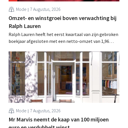
Mode
7 Augustus, 2026
Omzet- en winstgroei boven verwachting bij
Ralph Lauren
Ralph Lauren heeft het eerst kwartaal van zijn gebroken
boekjaar afgesloten met een netto-omzet van 1,96
miljard dollar (ongeveer 1,7 miljard euro), wat 14% meer
is dan een jaar eerder. Na die beter dan verwachte start
verhoogt het bedrijf ook zijn vooruitzichten voor het
volledige boekjaar.
Mode
7 Augustus, 2026
Mr Marvis neemt de kaap van 100 miljoen
euro en verdubbelt winst