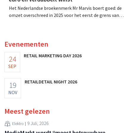
Het Nederlandse broekenmerk Mr Marvis boert goed: de
omzet overschreed in 2025 voor het eerst de grens van
100 miljoen euro en de winst verdubbelde. Hoge
marketinginvesteringen blijken te lonen.
Evenementen
RETAIL MARKETING DAY 2026
24
SEP
RETAILDETAIL NIGHT 2026
19
NOV
Meest gelezen
9 Juli, 2026
Elektro
MediaMarkt wordt “meest betrouwbare