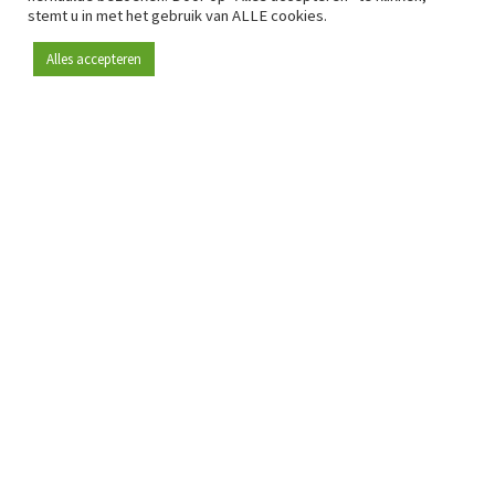
stemt u in met het gebruik van ALLE cookies.
Alles accepteren
Sinds 2009 is RetailDetail hét toonaangevende B2B-
platform voor retail in Europa.
Als "100% trusted medium" en sterke retailcommunity biedt
RetailDetail professionals dagelijks betrouwbaar nieuws,
scherpe inzichten en relevante analyses uit de sector.
Daarnaast brengt RetailDetail de markt samen via
inspirerende events en exclusieve retailtours, waar
kennisdeling, netwerking en innovatie centraal staan.