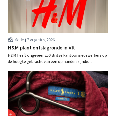
Mode
7 Augustus, 2026
H&M plant ontslagronde in VK
H&M heeft ongeveer 250 Britse kantoormedewerkers op
de hoogte gebracht van een op handen zijnde
reorganisatie die tot banenverlies kan leiden. De
sanering volgt op eerdere ingrepen in Nederland, België
en Spanje waarbij al honderden jobs verloren gingen.