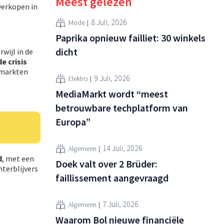
Meest gelezen
verkopen in
8 Juli, 2026
Mode
Paprika opnieuw failliet: 30 winkels
dicht
wijl in de
e crisis
 markten
9 Juli, 2026
Elektro
MediaMarkt wordt “meest
betrouwbare techplatform van
Europa”
14 Juli, 2026
Algemeen
d
, met een
Doek valt over 2 Brüder:
terblijvers
faillissement aangevraagd
7 Juli, 2026
Algemeen
Waarom Bol nieuwe financiële