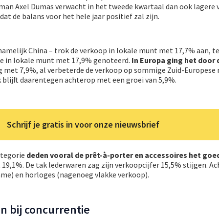
man Axel Dumas verwacht in het tweede kwartaal dan ook lagere 
t de balans voor het hele jaar positief zal zijn.
namelijk China – trok de verkoop in lokale munt met 17,7% aan, ter
e in lokale munt met 17,9% genoteerd.
In Europa ging het door d
g met 7,9%, al verbeterde de verkoop op sommige Zuid-Europese
k blijft daarentegen achterop met een groei van 5,9%.
Schrijf je gratis in voor onze nieuwsbrief
ategorie
deden vooral de prêt-à-porter en accessoires het goe
,1%. De tak lederwaren zag zijn verkoopcijfer 15,5% stijgen. Ach
me) en horloges (nagenoeg vlakke verkoop).
an bij concurrentie