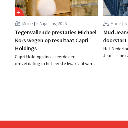
Mode
5 Augustus, 2026
Mode
5
Tegenvallende prestaties Michael
Mud Jeans 
Kors wegen op resultaat Capri
doorstart
Holdings
Het Nederlan
Jeans is be
Capri Holdings incasseerde een
schuldenlast
omzetdaling in het eerste kwartaal van
aangevraagd
zijn gebroken boekjaar, met name als
evenwel dat 
gevolg van tegenvallende prestaties van
eindigt.
Michael Kors, ondanks sterke resultaten
van Jimmy Choo.