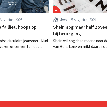
 Augustus, 2026
Mode
5 Augustus, 2026
failliet, hoopt op
Shein nog maar half zovee
bij beursgang
dse circulaire jeansmerk Mud
Shein wil nog deze maand naar d
zweken onder een te hoge
van Hongkong en mikt daarbij o
 en heeft het faillissement
waardering van 30 tot 40 miljard
. CEO Dion Vijgeboom hoopt
Amerikaanse dollar. Dat is veel 
het verhaal hiermee niet
de modereus ooit waard was, om
nieuwe invoerheffingen de
winstgevendheid aantasten.