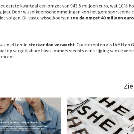
et eerste kwartaal een omzet van 943,5 miljoen euro, wat 10% ho
ig jaar. Door wisselkoersschommelingen kon het gerapporteerde ci
iet volgen. Bij vaste wisselkoersen
zou de omzet 40 miljoen eur
was niettemin
sterker dan verwacht
. Concurrenten als LVMH en G
aal op vergelijkbare basis immers slechts een stijging van de ver
procent.
Zie