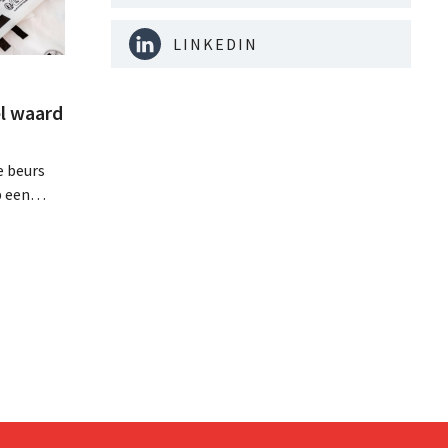
LINKEDIN
l waard
e beurs
p een
minder dan
dat