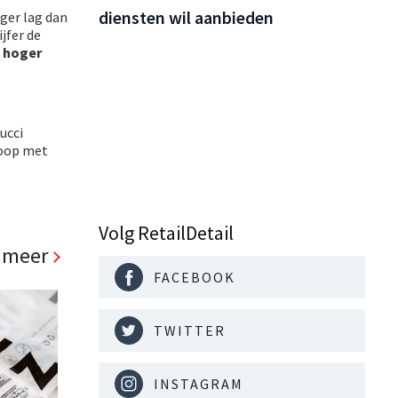
diensten wil aanbieden
ger lag dan
jfer de
o hoger
ucci
koop met
Volg RetailDetail
 meer
FACEBOOK
TWITTER
INSTAGRAM