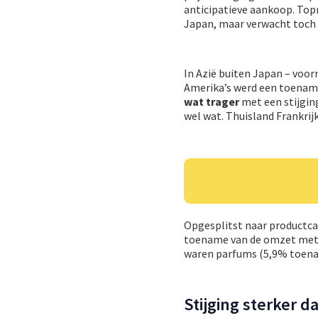
anticipatieve aankoop. Top
Japan, maar verwacht toch da
In Azië buiten Japan – voor
Amerika’s werd een toenam
wat trager
met een stijgin
wel wat. Thuisland Frankrij
Opgesplitst naar productc
toename van de omzet met 19
waren parfums (5,9% toena
Stijging sterker d