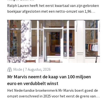
Ralph Lauren heeft het eerst kwartaal van zijn gebroken
boekjaar afgesloten met een netto-omzet van 1,96
miljard dollar (ongeveer 1,7 miljard euro), wat 14% meer
is dan een jaar eerder. Na die beter dan verwachte start
verhoogt het bedrijf ook zijn vooruitzichten voor het
volledige boekjaar.
Mode
7 Augustus, 2026
Mr Marvis neemt de kaap van 100 miljoen
euro en verdubbelt winst
Het Nederlandse broekenmerk Mr Marvis boert goed: de
omzet overschreed in 2025 voor het eerst de grens van
100 miljoen euro en de winst verdubbelde. Hoge