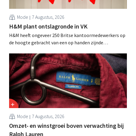
Mode
7 Augustus, 2026
H&M plant ontslagronde in VK
H&M heeft ongeveer 250 Britse kantoormedewerkers op
de hoogte gebracht van een op handen zijnde
reorganisatie die tot banenverlies kan leiden. De
sanering volgt op eerdere ingrepen in Nederland, België
en Spanje waarbij al honderden jobs verloren gingen.
Mode
7 Augustus, 2026
Omzet- en winstgroei boven verwachting bij
Ralph Lauren