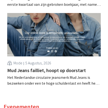
eerste kwartaal van zijn gebroken boekjaar, met name
als gevolg van tegenvallende prestaties van Michael
Kors, ondanks sterke resultaten van Jimmy Choo.
Mode
5 Augustus, 2026
Mud Jeans failliet, hoopt op doorstart
Het Nederlandse circulaire jeansmerk Mud Jeans is
bezweken onder een te hoge schuldenlast en heeft het
faillissement aangevraagd. CEO Dion Vijgeboom hoopt
evenwel dat het verhaal hiermee niet eindigt.
Evenementen