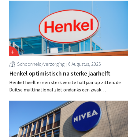
natuurlijke schoonheids- en wellnessmerk Aroma-Zone
over te nemen van de holding Eurazeo.
Schoonheid/verzorging
6 Augustus, 2026
Henkel optimistisch na sterke jaarhelft
Henkel heeft er een sterk eerste halfjaar op zitten: de
Duitse multinational ziet ondanks een zwak
consumentenvertrouwen groei voor de categorieën
haarverzorging en wasmiddelen en voert de
overnameactiviteiten op.