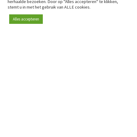
herhaalde bezoeken. Door op "Alles accepteren" te klikken,
stemt u in met het gebruik van ALLE cookies.
Alles accepteren
Sinds 2009 is RetailDetail hét toonaangevende B2B-
platform voor retail in Europa.
Als "100% trusted medium" en sterke retailcommunity biedt
RetailDetail professionals dagelijks betrouwbaar nieuws,
scherpe inzichten en relevante analyses uit de sector.
Daarnaast brengt RetailDetail de markt samen via
inspirerende events en exclusieve retailtours, waar
kennisdeling, netwerking en innovatie centraal staan.