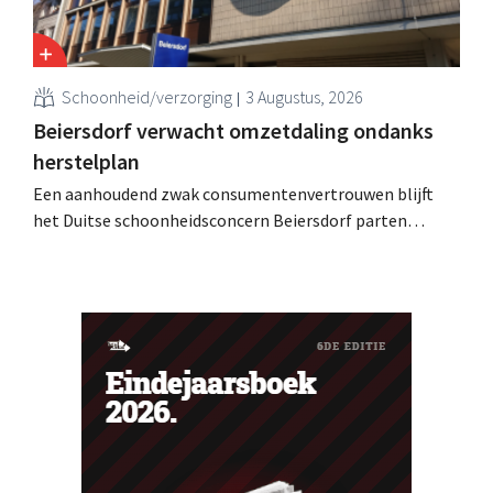
Schoonheid/verzorging
3 Augustus, 2026
Beiersdorf verwacht omzetdaling ondanks
herstelplan
Een aanhoudend zwak consumentenvertrouwen blijft
het Duitse schoonheidsconcern Beiersdorf parten
spelen. De multinational verwacht nu zelfs een lichte
omzetdaling voor het volledige boekjaar.