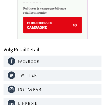
Volg RetailDetail
FACEBOOK
TWITTER
INSTAGRAM
LINKEDIN