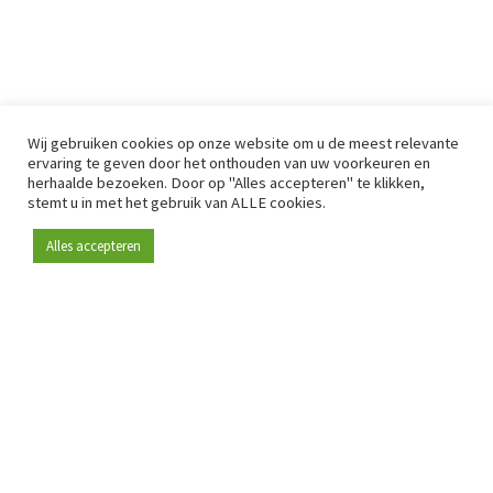
Wij gebruiken cookies op onze website om u de meest relevante
ervaring te geven door het onthouden van uw voorkeuren en
herhaalde bezoeken. Door op "Alles accepteren" te klikken,
stemt u in met het gebruik van ALLE cookies.
Alles accepteren
Sinds 2009 is RetailDetail hét toonaangevende B2B-
platform voor retail in Europa.