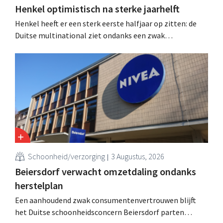
Henkel optimistisch na sterke jaarhelft
Henkel heeft er een sterk eerste halfjaar op zitten: de
Duitse multinational ziet ondanks een zwak
consumentenvertrouwen groei voor de categorieën
haarverzorging en wasmiddelen en voert de
overnameactiviteiten op.
Schoonheid/verzorging
3 Augustus, 2026
Beiersdorf verwacht omzetdaling ondanks
herstelplan
Een aanhoudend zwak consumentenvertrouwen blijft
het Duitse schoonheidsconcern Beiersdorf parten