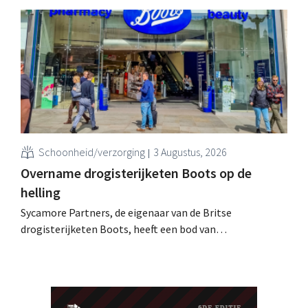
spelen. De multinational verwacht nu zelfs een lichte
omzetdaling voor het volledige boekjaar.
Schoonheid/verzorging
3 Augustus, 2026
Overname drogisterijketen Boots op de
helling
Sycamore Partners, de eigenaar van de Britse
drogisterijketen Boots, heeft een bod van
miljardairsfamilie Weston afgewezen, nadat een andere
overnamekandidaat zich terugtrok. De onzekerheid over
de toekomst van de retailer houdt aan.