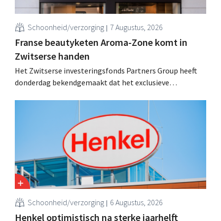
Schoonheid/verzorging
7 Augustus, 2026
Franse beautyketen Aroma-Zone komt in
Zwitserse handen
Het Zwitserse investeringsfonds Partners Group heeft
donderdag bekendgemaakt dat het exclusieve
onderhandelingen is aangegaan om het Franse
natuurlijke schoonheids- en wellnessmerk Aroma-Zone
over te nemen van de holding Eurazeo.
Schoonheid/verzorging
6 Augustus, 2026
Henkel optimistisch na sterke jaarhelft