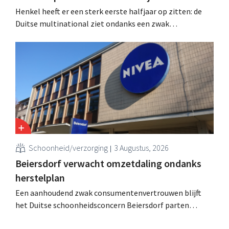
Henkel heeft er een sterk eerste halfjaar op zitten: de
Duitse multinational ziet ondanks een zwak
consumentenvertrouwen groei voor de categorieën
haarverzorging en wasmiddelen en voert de
overnameactiviteiten op.
Schoonheid/verzorging
3 Augustus, 2026
Beiersdorf verwacht omzetdaling ondanks
herstelplan
Een aanhoudend zwak consumentenvertrouwen blijft
het Duitse schoonheidsconcern Beiersdorf parten
spelen. De multinational verwacht nu zelfs een lichte