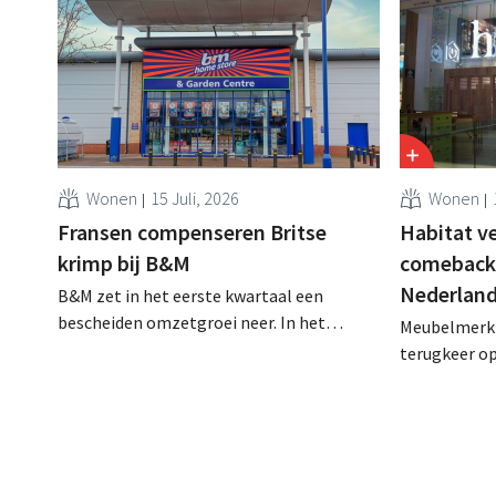
Wonen
15 Juli, 2026
Wonen
Fransen compenseren Britse
Habitat v
krimp bij B&M
comeback:
Nederlan
B&M zet in het eerste kwartaal een
bescheiden omzetgroei neer. In het
Meubelmerk 
Verenigd Koninkrijk begon het tuin- en
terugkeer o
buitenseizoen traag, maar groei in
volledig dig
Frankrijk en een betere prestatie van
na de overn
Heron Foods vingen de daling op.
het merk op
aanwezigheid