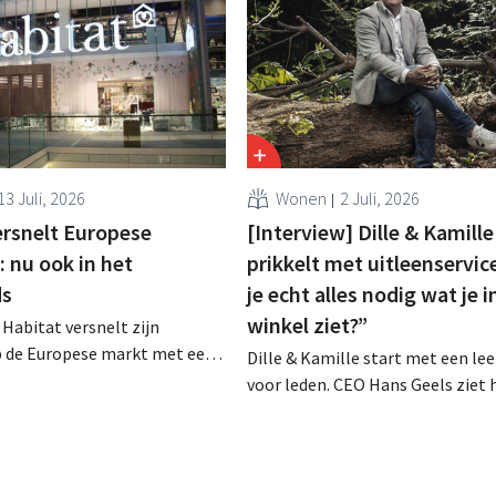
13 Juli, 2026
Wonen
2 Juli, 2026
ersnelt Europese
[Interview] Dille & Kamille
 nu ook in het
prikkelt met uitleenservic
ds
je echt alles nodig wat je i
winkel ziet?”
Habitat versnelt zijn
p de Europese markt met een
Dille & Kamille start met een lee
itaal verkoopmodel. Twee jaar
voor leden. CEO Hans Geels ziet 
ame door Vente-unique groeit
initiatief niet als extra verdienm
nieuw en mikt het op
maar als een bewuste prikkel te
 in veertien Europese landen.
wegwerplogica in retail. Tegelijk b
keten groeien, met zeven nieuwe