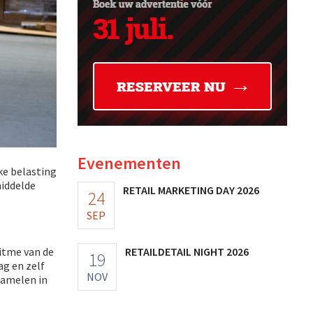
Evenementen
ke belasting
middelde
RETAIL MARKETING DAY 2026
24
SEP
itme van de
RETAILDETAIL NIGHT 2026
19
ag en zelf
NOV
zamelen in