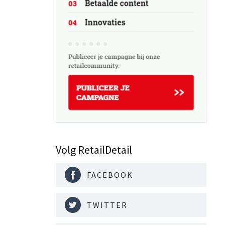
lgië,
Volg RetailDetail
FACEBOOK
TWITTER