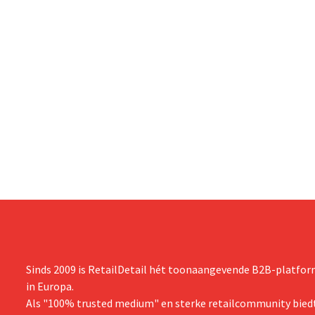
Sinds 2009 is RetailDetail hét toonaangevende B2B-platform
in Europa.
Als "100% trusted medium" en sterke retailcommunity biedt