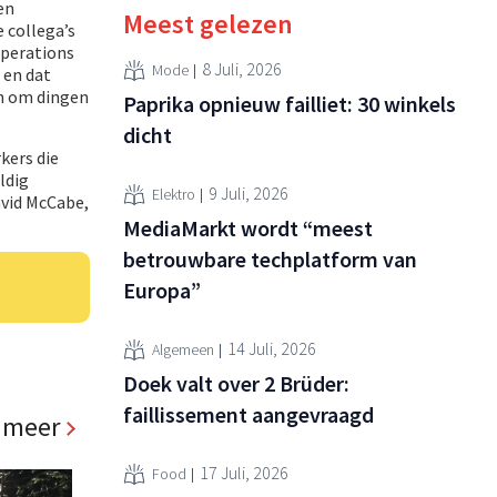
en
Meest gelezen
 collega’s
operations
8 Juli, 2026
Mode
 en dat
en om dingen
Paprika opnieuw failliet: 30 winkels
dicht
kers die
ldig
9 Juli, 2026
Elektro
avid McCabe,
MediaMarkt wordt “meest
betrouwbare techplatform van
Europa”
14 Juli, 2026
Algemeen
Doek valt over 2 Brüder:
faillissement aangevraagd
 meer
17 Juli, 2026
Food