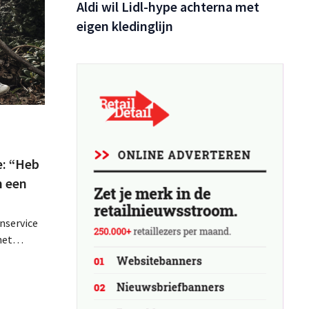
Aldi wil Lidl-hype achterna met
eigen kledinglijn
e: “Heb
n een
nservice
het
odel,
gen de
lijft de
 winkels