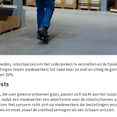
weden, robotlaarzen om het orderpicken te versnellen en de fysie
metingen liepen medewerkers tot twee keer zo snel en steeg de ge
met 16%.
ests
die over gewone schoenen gaan, passen zich via AI aan het loopr
te nadat een medewerker een advertentie voor de robotschoenen z
sten. Het systeem richt zich op medewerkers die bestellingen ver
nes en moet zowel de snelheid verhogen als het lichaam ontzien.