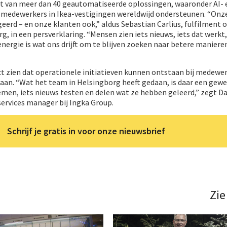
t van meer dan 40 geautomatiseerde oplossingen, waaronder AI- 
 medewerkers in Ikea-vestigingen wereldwijd ondersteunen. “Onze
eerd – en onze klanten ook,” aldus Sebastian Carlius, fulfilment 
g, in een persverklaring. “Mensen zien iets nieuws, iets dat werkt,
energie is wat ons drijft om te blijven zoeken naar betere manier
ct zien dat operationele initiatieven kunnen ontstaan bij medewer
taan. “Wat het team in Helsingborg heeft gedaan, is daar een gewe
nemen, iets nieuws testen en delen wat ze hebben geleerd,” zegt D
services manager bij Ingka Group.
Schrijf je gratis in voor onze nieuwsbrief
Zie