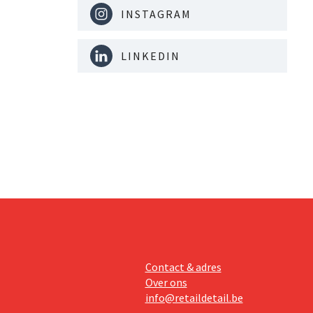
INSTAGRAM
LINKEDIN
Contact & adres
Over ons
info@retaildetail.be