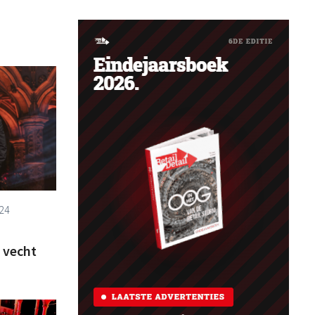
24
, vecht