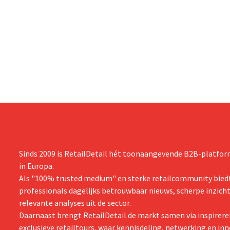
Sinds 2009 is RetailDetail hét toonaangevende B2B-platform
in Europa.
Als "100% trusted medium" en sterke retailcommunity biedt
professionals dagelijks betrouwbaar nieuws, scherpe inzich
relevante analyses uit de sector.
Daarnaast brengt RetailDetail de markt samen via inspirere
exclusieve retailtours, waar kennisdeling, netwerking en inn