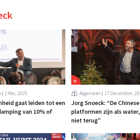
eck
n
2 Mei, 2025
Algemeen
17 December, 20
eid gaat leiden tot een
Jorg Snoeck: “De Chinese
amping van 10% of
platformen zijn als water
niet terug”