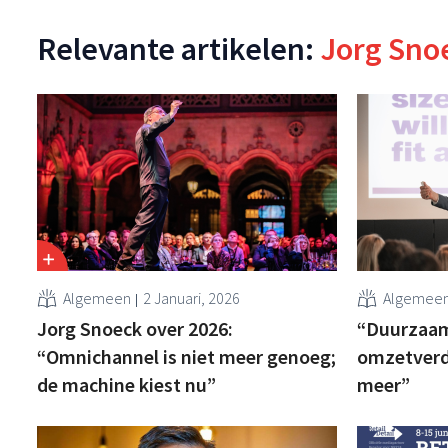
Relevante artikelen:
Jorg Sno
Algemeen
2 Januari, 2026
Algemee
Jorg Snoeck over 2026:
“Duurzaamh
“Omnichannel is niet meer genoeg;
omzetverd
de machine kiest nu”
meer”