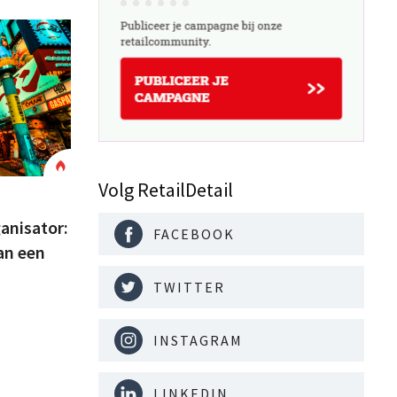
Volg RetailDetail
ganisator:
FACEBOOK
an een
TWITTER
INSTAGRAM
LINKEDIN