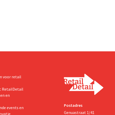
 voor retail
 RetailDetail
ten en
Postadres
nde events en
Genuastraat 1/41
ovatie