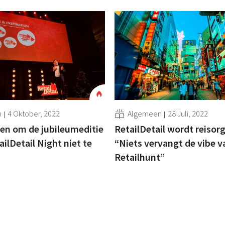
n
4 Oktober, 2022
Algemeen
28 Juli, 2022
en om de jubileumeditie
RetailDetail wordt reisor
ilDetail Night niet te
“Niets vervangt de vibe v
Retailhunt”