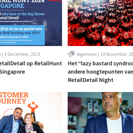
n
6 December, 2023
Algemeen
24 November, 2
ailDetail op RetailHunt
Het “lazy bastard syndro
 Singapore
andere hoogtepunten van
RetailDetail Night