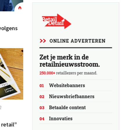
volgens
2
retail”