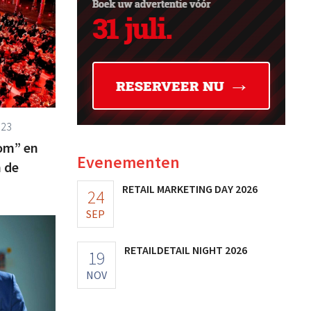
023
om” en
Evenementen
 de
RETAIL MARKETING DAY 2026
24
SEP
RETAILDETAIL NIGHT 2026
19
NOV