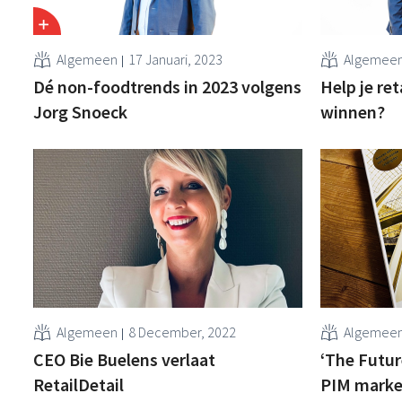
Algemeen
17 Januari, 2023
Algemee
Dé non-foodtrends in 2023 volgens
Help je re
Jorg Snoeck
winnen?
Algemeen
8 December, 2022
Algemee
CEO Bie Buelens verlaat
‘The Future
RetailDetail
PIM market