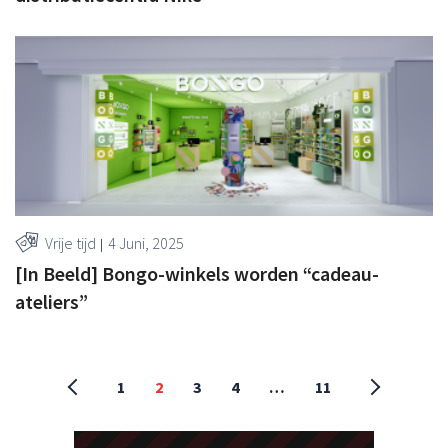
Vrije tijd
4 Juni, 2025
[In Beeld] Bongo-winkels worden “cadeau-
ateliers”
1
2
3
4
…
11