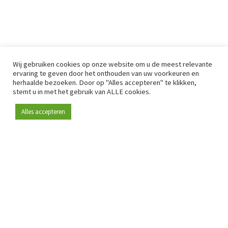
Wij gebruiken cookies op onze website om u de meest relevante
ervaring te geven door het onthouden van uw voorkeuren en
herhaalde bezoeken. Door op "Alles accepteren" te klikken,
stemt u in met het gebruik van ALLE cookies.
Alles accepteren
Sinds 2009 is RetailDetail hét toonaangevende B2B-
platform voor retail in Europa.
Als "100% trusted medium" en sterke retailcommunity biedt