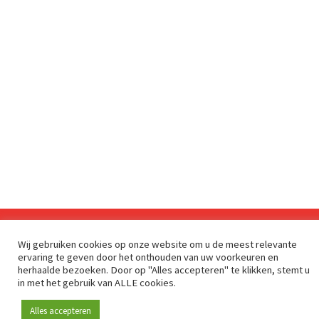
Wij gebruiken cookies op onze website om u de meest relevante
Sinds 2009 is RetailDetail hét toonaangevende B2B-
ervaring te geven door het onthouden van uw voorkeuren en
platform voor retail in Europa.
herhaalde bezoeken. Door op "Alles accepteren" te klikken, stemt u
in met het gebruik van ALLE cookies.
Als "100% trusted medium" en sterke retailcommunity biedt
RetailDetail professionals dagelijks betrouwbaar nieuws,
Alles accepteren