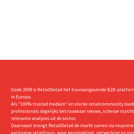
Sinds 2009 is RetailDetail hét toonaangevende B2B-platform
in Europa.
Als "100% trusted medium" en sterke retailcommunity biedt
professionals dagelijks betrouwbaar nieuws, scherpe inzich
relevante analyses uit de sector.
Daarnaast brengt RetailDetail de markt samen via inspirere
exclusieve retailtours, waar kennisdeling, netwerking en inn