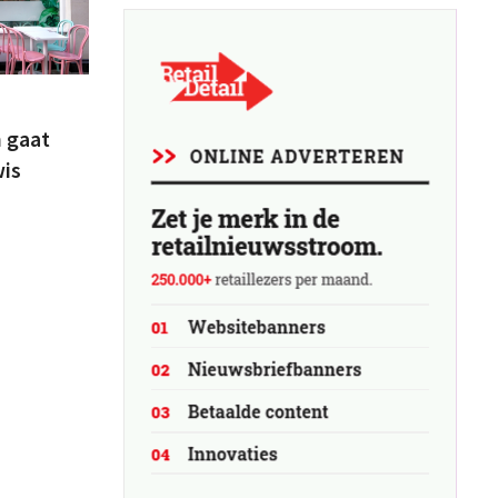
n gaat
wis