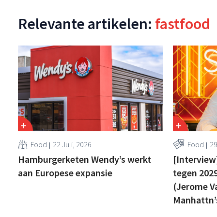
Relevante artikelen:
fastfood
Food
22 Juli, 2026
Food
29
Hamburgerketen Wendy’s werkt
[Interview]
aan Europese expansie
tegen 2029
(Jerome V
Manhattn’