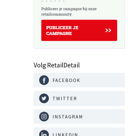
Volg RetailDetail
FACEBOOK
TWITTER
INSTAGRAM
LINKEDIN