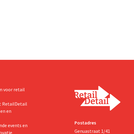
 voor retail
 RetailDetail
ten en
Postadres
nde events en
Genuastraat 1/41
ovatie