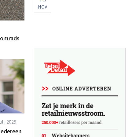
NOV
Komrads
uli, 2025
 iedereen