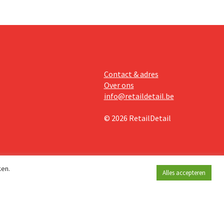
Contact & adres
Over ons
info@retaildetail.be
© 2026 RetailDetail
ken.
Alles accepteren