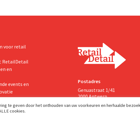
 voor retail
 RetailDetail
ten en
Postadres
nde events en
Genuastraat 1/41
ovatie
2000 Antwerp
aring te geven door het onthouden van uw voorkeuren en herhaalde bezoe
 ALLE cookies.