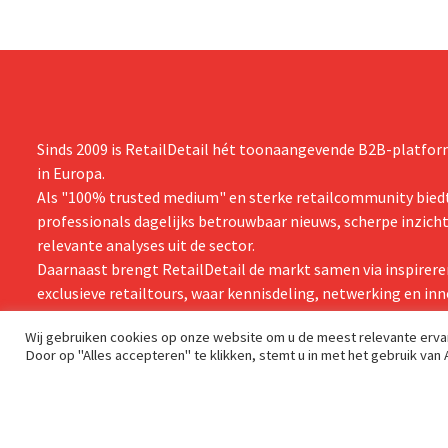
Sinds 2009 is RetailDetail hét toonaangevende B2B-platform
in Europa.
Als "100% trusted medium" en sterke retailcommunity biedt
professionals dagelijks betrouwbaar nieuws, scherpe inzich
relevante analyses uit de sector.
Daarnaast brengt RetailDetail de markt samen via inspirere
exclusieve retailtours, waar kennisdeling, netwerking en inn
centraal staan.
Wij gebruiken cookies op onze website om u de meest relevante erv
Door op "Alles accepteren" te klikken, stemt u in met het gebruik van