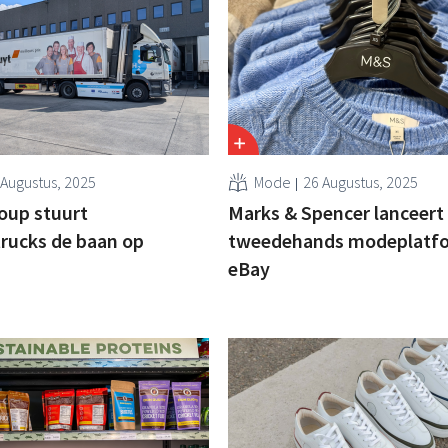
 Augustus, 2025
Mode
26 Augustus, 2025
oup stuurt
Marks & Spencer lanceert
rucks de baan op
tweedehands modeplatf
eBay