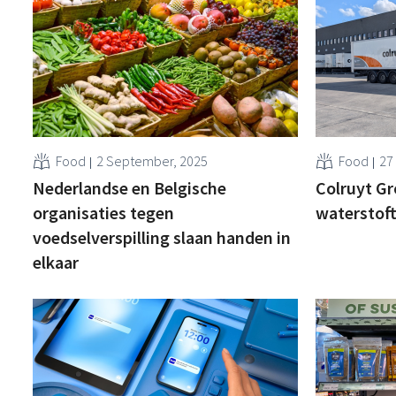
Food
2 September, 2025
Food
27
Nederlandse en Belgische
Colruyt Gr
organisaties tegen
waterstoft
voedselverspilling slaan handen in
elkaar