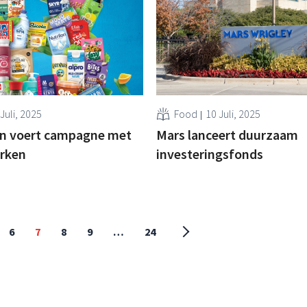
Juli, 2025
Food
10 Juli, 2025
jn voert campagne met
Mars lanceert duurzaam
rken
investeringsfonds
6
7
8
9
…
24