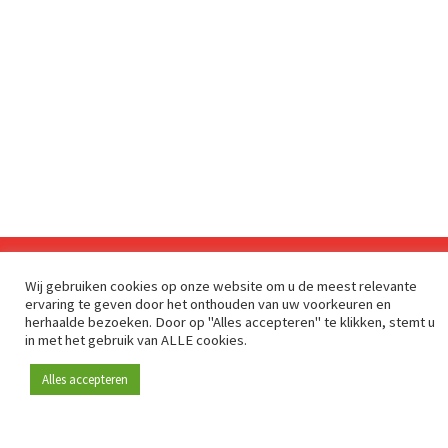
Wij gebruiken cookies op onze website om u de meest relevante
Sinds 2009 is RetailDetail hét toonaangevende B2B-
ervaring te geven door het onthouden van uw voorkeuren en
platform voor retail in Europa.
herhaalde bezoeken. Door op "Alles accepteren" te klikken, stemt u
in met het gebruik van ALLE cookies.
Als "100% trusted medium" en sterke retailcommunity biedt
RetailDetail professionals dagelijks betrouwbaar nieuws,
Alles accepteren
scherpe inzichten en relevante analyses uit de sector.
Daarnaast brengt RetailDetail de markt samen via
inspirerende events en exclusieve retailtours, waar