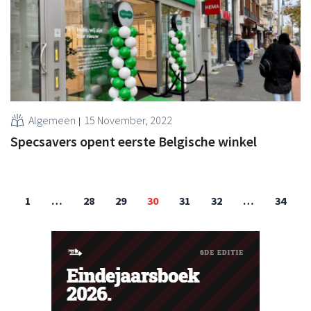
Algemeen
15 November, 2022
Specsavers opent eerste Belgische winkel
1
…
28
29
30
31
32
…
34