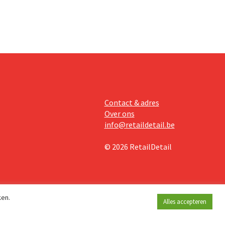
Contact & adres
Over ons
info@retaildetail.be
© 2026 RetailDetail
ken.
Alles accepteren