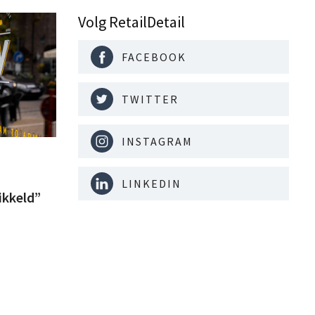
Volg RetailDetail
FACEBOOK
TWITTER
INSTAGRAM
LINKEDIN
ikkeld”