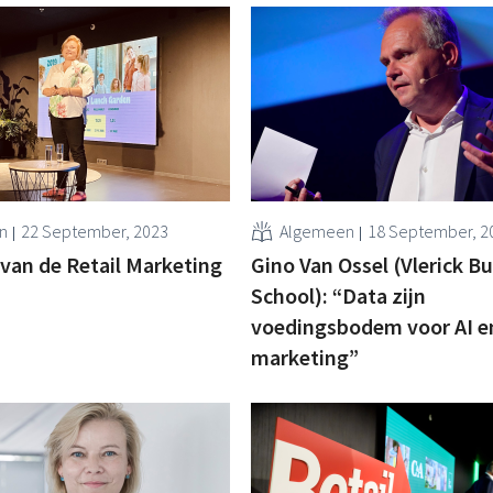
n
22 September, 2023
Algemeen
18 September, 2
n van de Retail Marketing
Gino Van Ossel (Vlerick B
School): “Data zijn
voedingsbodem voor AI en
marketing”