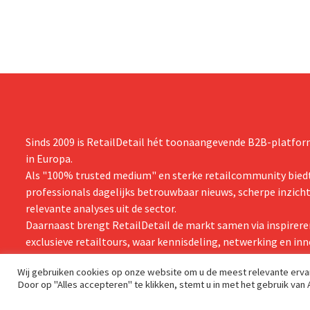
Sinds 2009 is RetailDetail hét toonaangevende B2B-platform
in Europa.
Als "100% trusted medium" en sterke retailcommunity biedt
professionals dagelijks betrouwbaar nieuws, scherpe inzich
relevante analyses uit de sector.
Daarnaast brengt RetailDetail de markt samen via inspirere
exclusieve retailtours, waar kennisdeling, netwerking en inn
centraal staan.
Wij gebruiken cookies op onze website om u de meest relevante erv
Door op "Alles accepteren" te klikken, stemt u in met het gebruik van