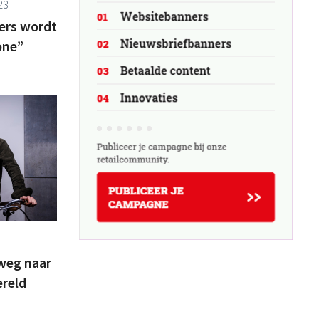
23
lers wordt
one”
weg naar
ereld