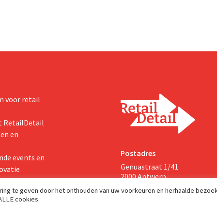
 voor retail
 RetailDetail
ten en
Postadres
nde events en
Genuastraat 1/41
ovatie
2000 Antwerp
aring te geven door het onthouden van uw voorkeuren en herhaalde bezoe
 ALLE cookies.