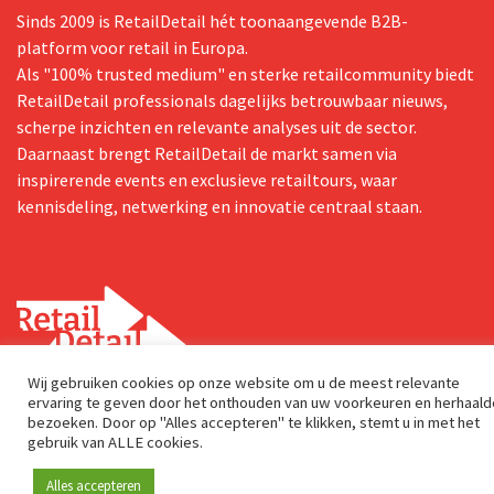
Sinds 2009 is RetailDetail hét toonaangevende B2B-
platform voor retail in Europa.
Als "100% trusted medium" en sterke retailcommunity biedt
RetailDetail professionals dagelijks betrouwbaar nieuws,
scherpe inzichten en relevante analyses uit de sector.
Daarnaast brengt RetailDetail de markt samen via
inspirerende events en exclusieve retailtours, waar
kennisdeling, netwerking en innovatie centraal staan.
Wij gebruiken cookies op onze website om u de meest relevante
ervaring te geven door het onthouden van uw voorkeuren en herhaald
Postadres
bezoeken. Door op "Alles accepteren" te klikken, stemt u in met het
gebruik van ALLE cookies.
Genuastraat 1/41
2000 Antwerp
Alles accepteren