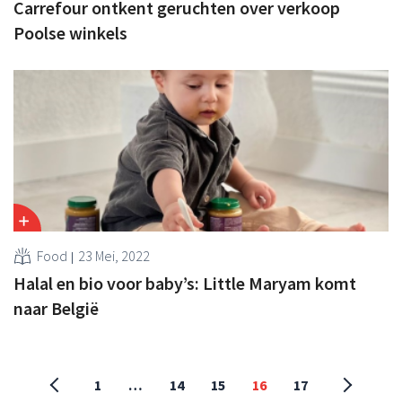
Carrefour ontkent geruchten over verkoop
Poolse winkels
Food
23 Mei, 2022
Halal en bio voor baby’s: Little Maryam komt
naar België
1
…
14
15
16
17