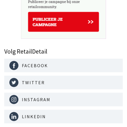
Volg RetailDetail
FACEBOOK
TWITTER
INSTAGRAM
LINKEDIN