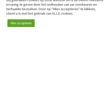
Wij gebruiken cookies op onze website om u de meest relevante
ervaring te geven door het onthouden van uw voorkeuren en
herhaalde bezoeken. Door op "Alles accepteren" te klikken,
stemt u in met het gebruik van ALLE cookies.
Alles accepteren
Sinds 2009 is RetailDetail hét toonaangevende B2B-
platform voor retail in Europa.
Als "100% trusted medium" en sterke retailcommunity biedt
RetailDetail professionals dagelijks betrouwbaar nieuws,
scherpe inzichten en relevante analyses uit de sector.
Daarnaast brengt RetailDetail de markt samen via
inspirerende events en exclusieve retailtours, waar
kennisdeling, netwerking en innovatie centraal staan.