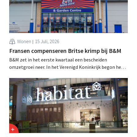
Wonen
15 Juli, 2026
Fransen compenseren Britse krimp bij B&M
B&M zet in het eerste kwartaal een bescheiden
omzetgroei neer. In het Verenigd Koninkrijk begon het
tuin- en buitenseizoen traag, maar groei in Frankrijk en
een betere prestatie van Heron Foods vingen de daling
op.