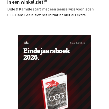
in een winkel ziet?”
Dille & Kamille start met een leenservice voor leden.
CEO Hans Geels ziet het initiatief niet als extra
verdienmodel, maar als een bewuste prikkel tegen de
wegwerplogica in retail. Tegelijk blijft de keten groeien,
met zeven nieuwe winkels dit jaar en verdere ambities in
België, Duitsland en Frankrijk.