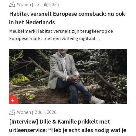
Wonen
13 Juli, 2026
Habitat versnelt Europese comeback: nu ook
in het Nederlands
Meubelmerk Habitat versnelt zijn terugkeer op de
Europese markt met een volledig digitaal
verkoopmodel. Twee jaar na de overname door Vente-
unique groeit het merk opnieuw en mikt het op
aanwezigheid in veertien Europese landen.
Wonen
2 Juli, 2026
[Interview] Dille & Kamille prikkelt met
uitleenservice: “Heb je echt alles nodig wat je