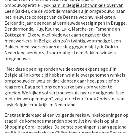
ombouwoperatie: Jysk
nam in België acht winkels over van
Leen Bakker
, die de voorbije maanden zijn omgebouwd naar
het nieuwste concept van de Deense woonwinkelketen.
Eerder dit jaar openden al vernieuwde vestigingen in Brugge,
Dendermonde, Huy, Kuurne, Luik, Marche-en-Famenne en
Zottegem. Elke winkel biedt werk aan ongeveer tien
medewerkers. In België zijn zo’n twintig voormalige Leen
Bakker-medewerkers aan de slag gegaan bij Jysk. Ook in
Nederland werden vijf voormalige Leen Bakker-winkels
omgebouwd.
“Met deze opening ronden we de eerste expansiegolf in
België af. In korte tijd hebben we alle overgenomen winkels
omgebouwd en we zien dat klanten daar heel positief op
reageren. Dat geeft ons een sterke basis om verder te
groeien. We kijken vol vertrouwen uit naar de volgende fase
met nieuwe openingen”, zegt directeur Frank Christant van
Jysk België, Frankrijk en Nederland.
Er staat inderdaad al een volgende reeks winkelopeningen op
stapel: de komende maanden opent Jysk winkels op alle
Shopping Cora-locaties. De eerste openingen staan gepland
op 8 juli in Anderlecht en Châtelineau, gevolgd door Rocourt