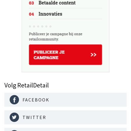
Volg RetailDetail
FACEBOOK
TWITTER