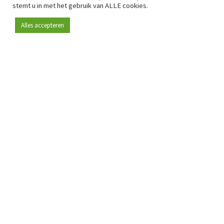
stemt u in met het gebruik van ALLE cookies.
Alles accepteren
Sinds 2009 is RetailDetail hét toonaangevende B2B-
platform voor retail in Europa.
Als "100% trusted medium" en sterke retailcommunity biedt
RetailDetail professionals dagelijks betrouwbaar nieuws,
scherpe inzichten en relevante analyses uit de sector.
Daarnaast brengt RetailDetail de markt samen via
inspirerende events en exclusieve retailtours, waar
kennisdeling, netwerking en innovatie centraal staan.