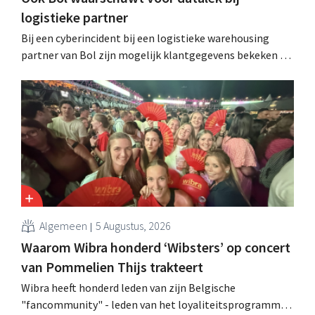
logistieke partner
Bij een cyberincident bij een logistieke warehousing
partner van Bol zijn mogelijk klantgegevens bekeken of
buitgemaakt. Het gaat om hetzelfde bedrijf als dat
waarvoor de Bijenkorf ook al waarschuwde.
Algemeen
5 Augustus, 2026
Waarom Wibra honderd ‘Wibsters’ op concert
van Pommelien Thijs trakteert
Wibra heeft honderd leden van zijn Belgische
"fancommunity" - leden van het loyaliteitsprogramma -