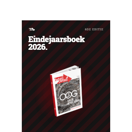
uitgenodigd voor een concert van Pommelien Thijs op
de Lokerse Feesten. Met de actie wilde de discountketen
haar trouwste klanten bedanken en tegelijk tonen dat
ook een prijsvechter een heuse merkcommunity kan
uitbouwen.