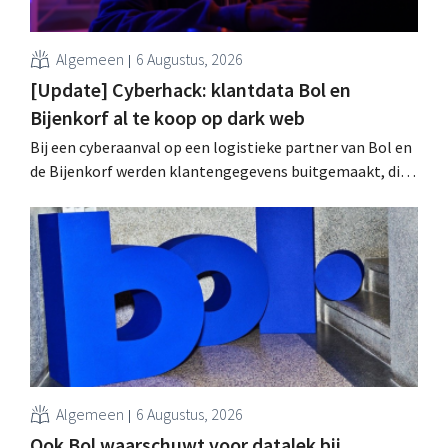
Algemeen
6 Augustus, 2026
[Update] Cyberhack: klantdata Bol en
Bijenkorf al te koop op dark web
Bij een cyberaanval op een logistieke partner van Bol en
de Bijenkorf werden klantengegevens buitgemaakt, die
intussen al te koop worden aangeboden op het dark web.
De retailers roepen klanten op alert te zijn voor
phishing.
Algemeen
6 Augustus, 2026
Ook Bol waarschuwt voor datalek bij