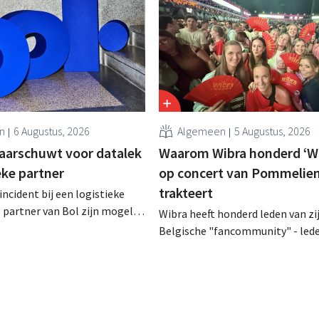
n
6 Augustus, 2026
Algemeen
5 Augustus, 2026
aarschuwt voor datalek
Waarom Wibra honderd ‘Wi
ieke partner
op concert van Pommelien
trakteert
incident bij een logistieke
partner van Bol zijn mogelijk
Wibra heeft honderd leden van zi
ns bekeken of buitgemaakt.
Belgische "fancommunity" - lede
hetzelfde bedrijf als dat
loyaliteitsprogramma - uitgenod
Bijenkorf ook al
een concert van Pommelien Thijs
.
Lokerse Feesten. Met de actie wil
discountketen haar trouwste kl
bedanken en tegelijk tonen dat 