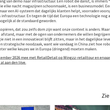
ang van demo naar infrastructuur. Een robot die danst, is immers
ie elke nacht magazijnen schoonmaakt, is een businessmodel. Ee
maar een AI-systeem dat dagelijks klanten helpt, voorraden voors
 infrastructuur. En tegen de tijd dat Europa een technologie nog a
mogelijk al de standaard geworden.
kopiëren, dat zou zelfs dom zijn want onze context is anders. Maa
p afstand, maar met de ogen van ondernemers die willen begrijpen
 niet in een innovatiecel blijft zitten, maar in het dagelijkse lev
een strategische noodzaak, want wie vandaag in China ziet hoe ro
eter welke keuzes we in Europa (dringend) moeten maken.
tember 2026 mee met RetailDetail op Wingzz-retailtour en ervaar
l aan den lijve.
Zie