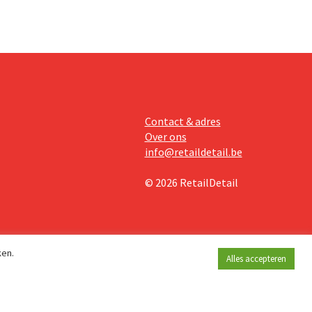
mmunity
Contact & adres
Over ons
info@retaildetail.be
© 2026 RetailDetail
ken.
Alles accepteren