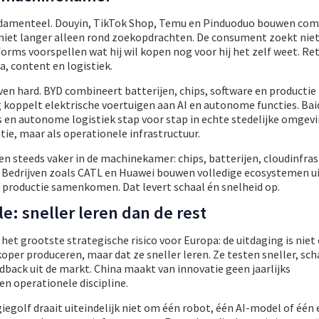
undamenteel. Douyin, TikTok Shop, Temu en Pinduoduo bouwen co
niet langer alleen rond zoekopdrachten. De consument zoekt nie
forms voorspellen wat hij wil kopen nog voor hij het zelf weet. Re
a, content en logistiek.
even hard. BYD combineert batterijen, chips, software en productie 
koppelt elektrische voertuigen aan AI en autonome functies. Baid
 en autonome logistiek stap voor stap in echte stedelijke omgevi
tie, maar als operationele infrastructuur.
n steeds vaker in de machinekamer: chips, batterijen, cloudinfras
 Bedrijven zoals CATL en Huawei bouwen volledige ecosystemen ui
n productie samenkomen. Dat levert schaal én snelheid op.
e: sneller leren dan de rest
 het grootste strategische risico voor Europa: de uitdaging is niet
oper produceren, maar dat ze sneller leren. Ze testen sneller, sch
dback uit de markt. China maakt van innovatie geen jaarlijks
n operationele discipline.
egolf draait uiteindelijk niet om één robot, één AI-model of één 