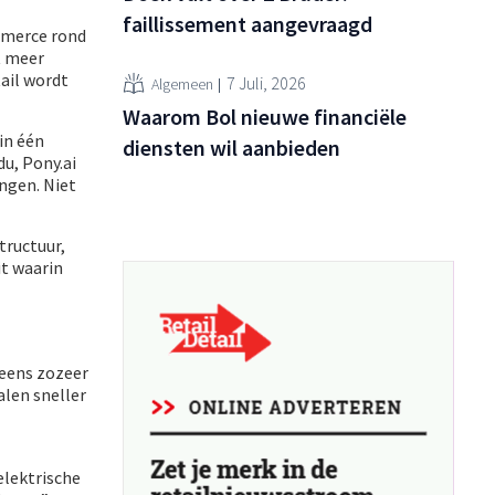
faillissement aangevraagd
mmerce rond
t meer
tail wordt
7 Juli, 2026
Algemeen
Waarom Bol nieuwe financiële
in één
diensten wil aanbieden
u, Pony.ai
ngen. Niet
tructuur,
t waarin
 eens zozeer
alen sneller
elektrische