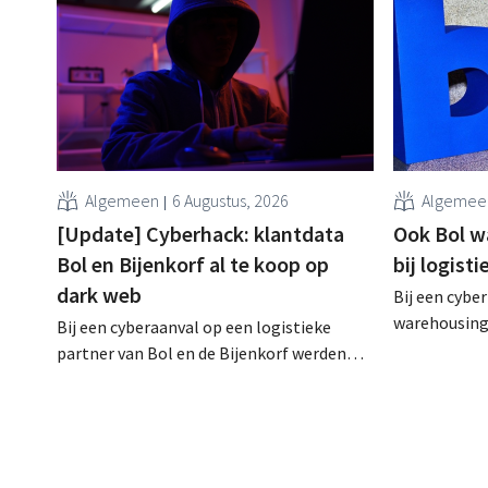
Algemeen
6 Augustus, 2026
Algemee
[Update] Cyberhack: klantdata
Ook Bol w
Bol en Bijenkorf al te koop op
bij logist
dark web
Bij een cyber
warehousing 
Bij een cyberaanval op een logistieke
klantgegeve
partner van Bol en de Bijenkorf werden
Het gaat om 
klantengegevens buitgemaakt, die
waarvoor de 
intussen al te koop worden aangeboden
waarschuwde
op het dark web. De retailers roepen
klanten op alert te zijn voor phishing.