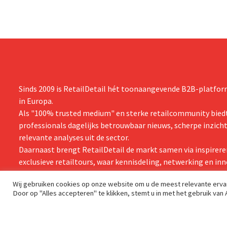
Sinds 2009 is RetailDetail hét toonaangevende B2B-platform
in Europa.
Als "100% trusted medium" en sterke retailcommunity biedt
professionals dagelijks betrouwbaar nieuws, scherpe inzich
relevante analyses uit de sector.
Daarnaast brengt RetailDetail de markt samen via inspirere
exclusieve retailtours, waar kennisdeling, netwerking en inn
centraal staan.
Wij gebruiken cookies op onze website om u de meest relevante erv
Door op "Alles accepteren" te klikken, stemt u in met het gebruik van