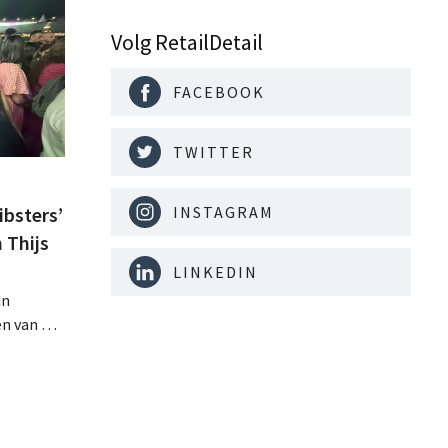
Volg RetailDetail
FACEBOOK
TWITTER
INSTAGRAM
bsters’
 Thijs
LINKEDIN
jn
n van het
igd voor
 op de
de de
anten
ook een