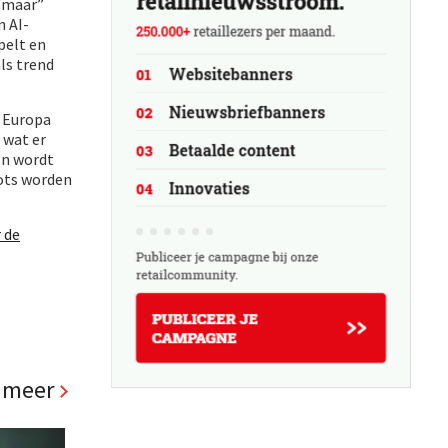
 “maar”
n AI-
pelt en
ls trend
r Europa
 wat er
en wordt
bots worden
 de
 meer