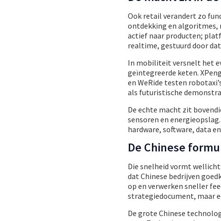
Ook retail verandert zo f
ontdekking en algoritmes, 
actief naar producten; plat
realtime, gestuurd door dat
In mobiliteit versnelt het 
geïntegreerde keten. XPeng 
en WeRide testen robotaxi’s
als futuristische demonstra
De echte macht zit bovendie
sensoren en energieopslag.
hardware, software, data e
De Chinese formul
Die snelheid vormt wellicht
dat Chinese bedrijven goedk
op en verwerken sneller fee
strategiedocument, maar ee
De grote Chinese technologi