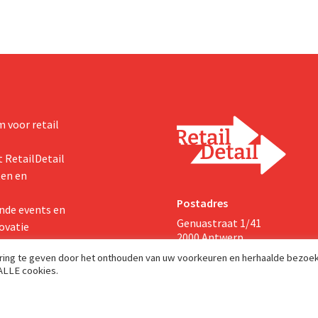
prijsvechter een heuse merkco
kan uitbouwen.
 voor retail
 RetailDetail
ten en
Postadres
nde events en
Genuastraat 1/41
ovatie
2000 Antwerp
aring te geven door het onthouden van uw voorkeuren en herhaalde bezoe
 ALLE cookies.