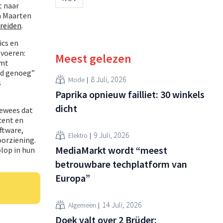
t naar
n Maarten
ereiden
.
ics en
voeren:
Meest gelezen
omt
ed genoeg”
8 Juli, 2026
Mode
s
Paprika opnieuw failliet: 30 winkels
dicht
bewees dat
cent en
ftware,
9 Juli, 2026
Elektro
oorziening.
MediaMarkt wordt “meest
olop in hun
betrouwbare techplatform van
Europa”
14 Juli, 2026
Algemeen
Doek valt over 2 Brüder: