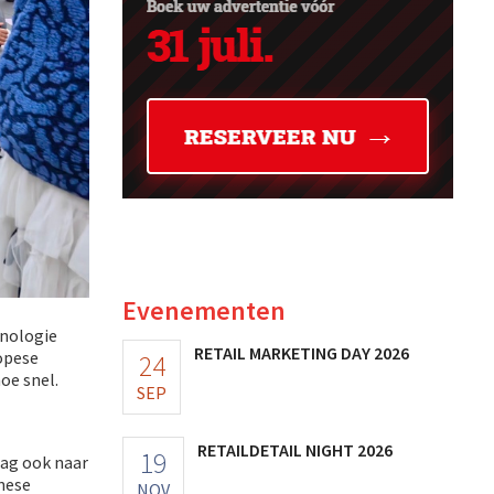
Evenementen
hnologie
RETAIL MARKETING DAY 2026
ropese
24
oe snel.
SEP
RETAILDETAIL NIGHT 2026
19
aag ook naar
nese
NOV