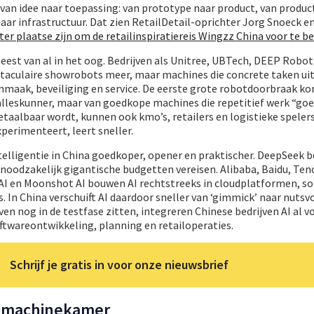
 van idee naar toepassing: van prototype naar product, van produc
ar infrastructuur. Dat zien RetailDetail-oprichter Jorg Snoeck e
 ter plaatse zijn om de retailinspiratiereis Wingzz China voor te b
est van al in het oog. Bedrijven als Unitree, UBTech, DEEP Robot
culaire showrobots meer, maar machines die concrete taken uit
onmaak, beveiliging en service. De eerste grote robotdoorbraak k
 alleskunner, maar van goedkope machines die repetitief werk “go
etaalbaar wordt, kunnen ook kmo’s, retailers en logistieke speler
perimenteert, leert sneller.
intelligentie in China goedkoper, opener en praktischer. DeepSeek 
noodzakelijk gigantische budgetten vereisen. Alibaba, Baidu, Ten
 AI en Moonshot AI bouwen AI rechtstreeks in cloudplatformen, so
In China verschuift AI daardoor sneller van ‘gimmick’ naar nutsv
ven nog in de testfase zitten, integreren Chinese bedrijven AI al v
oftwareontwikkeling, planning en retailoperaties.
Schrijf je gratis in voor onze nieuwsbrief
de machinekamer