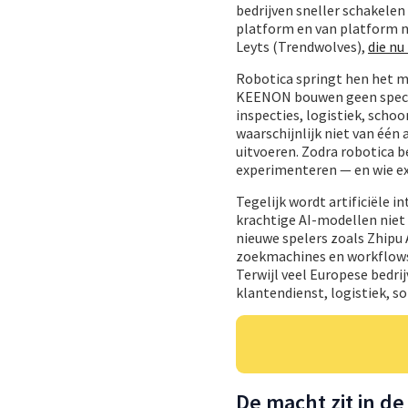
bedrijven sneller schakelen
platform en van platform na
Leyts (Trendwolves),
die nu
Robotica springt hen het me
KEENON bouwen geen specta
inspecties, logistiek, scho
waarschijnlijk niet van één
uitvoeren. Zodra robotica b
experimenteren — en wie ex
Tegelijk wordt artificiële 
krachtige AI-modellen niet 
nieuwe spelers zoals Zhipu
zoekmachines en workflows. 
Terwijl veel Europese bedrij
klantendienst, logistiek, s
De macht zit in 