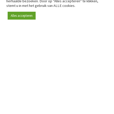
herhaalde bezoeken. Door op "Alles accepteren" te klikken,
stemt u in met het gebruik van ALLE cookies.
Alles accepteren
Sinds 2009 is RetailDetail hét toonaangevende B2B-
platform voor retail in Europa.
Als "100% trusted medium" en sterke retailcommunity biedt
RetailDetail professionals dagelijks betrouwbaar nieuws,
scherpe inzichten en relevante analyses uit de sector.
Daarnaast brengt RetailDetail de markt samen via
inspirerende events en exclusieve retailtours, waar
kennisdeling, netwerking en innovatie centraal staan.