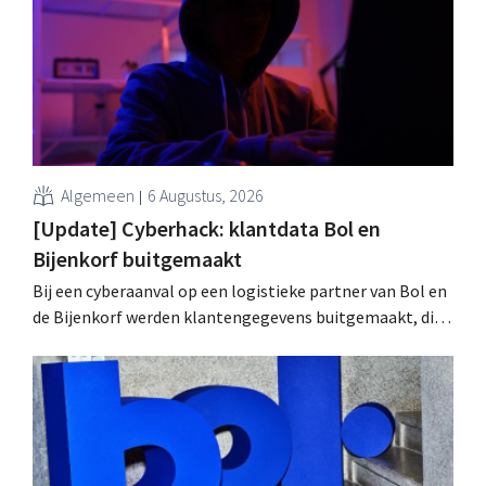
wachtwoorden zijn niet getroffen.
Algemeen
6 Augustus, 2026
[Update] Cyberhack: klantdata Bol en
Bijenkorf buitgemaakt
Bij een cyberaanval op een logistieke partner van Bol en
de Bijenkorf werden klantengegevens buitgemaakt, die
intussen al te koop worden aangeboden op het dark web.
De retailers roepen klanten op alert te zijn voor
phishing.