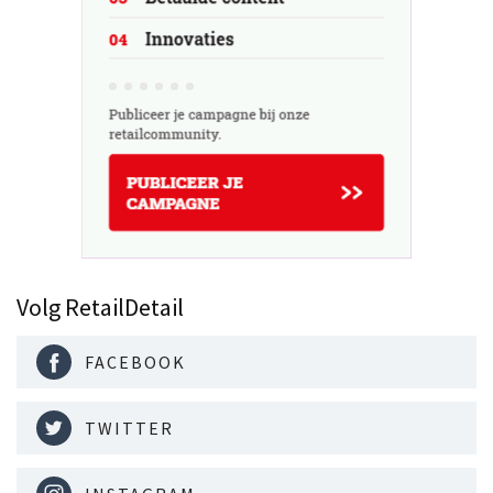
Volg RetailDetail
FACEBOOK
TWITTER