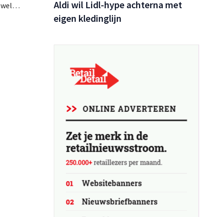
Aldi wil Lidl-hype achterna met
ewel
tugal
eigen kledinglijn
op de
 brachten
ieuwe