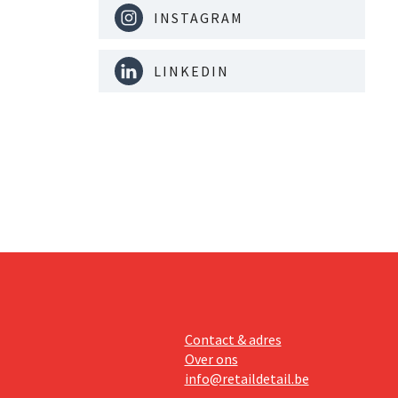
INSTAGRAM
LINKEDIN
Contact & adres
Over ons
info@retaildetail.be