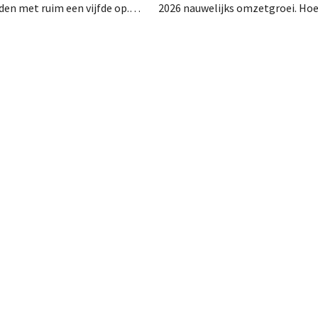
en met ruim een vijfde op.
2026 nauwelijks omzetgroei. Ho
rke vraag naar airconditioners
België, Luxemburg en vooral Por
 de webshops, retailmedia en
aardig groeiden, zag de
ts bij aan de groei.
elektronicaretailer de verkopen 
Franse thuismarkt teruglopen.
Ventilatoren en airconditioners
in mei en juni een welgekomen n
wind.