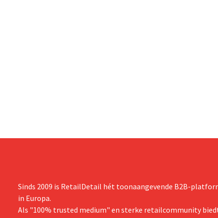
Sinds 2009 is RetailDetail hét toonaangevende B2B-platform
in Europa.
Als "100% trusted medium" en sterke retailcommunity biedt