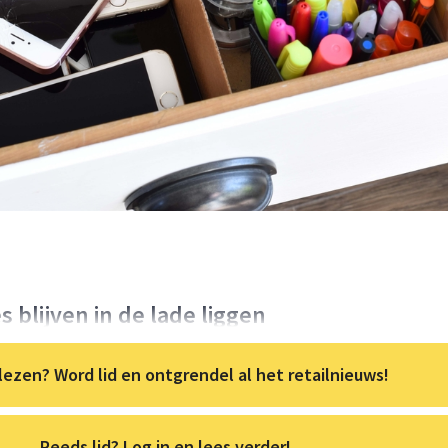
blijven in de lade liggen
lezen? Word lid en ontgrendel al het retailnieuws!
Reeds lid? Log in en lees verder!