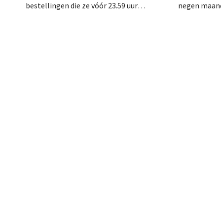
bestellingen die ze vóór 23.59 uur
negen maand
plaatsen, de volgende dag gratis worden
Naast de ste
bezorgd. De webwinkel past de
droegen ook
formulering aan nadat de Nederlandse
de marktplaa
Reclame Code Commissie oordeelde dat
de belofte misleidend en oneerlijk was.