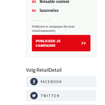
Volg RetailDetail
FACEBOOK
TWITTER