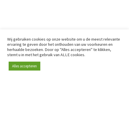
Wij gebruiken cookies op onze website om u de meest relevante
ervaring te geven door het onthouden van uw voorkeuren en
herhaalde bezoeken. Door op "Alles accepteren" te klikken,
stemt u in met het gebruik van ALLE cookies.
Alles accepteren
Sinds 2009 is RetailDetail hét toonaangevende B2B-
platform voor retail in Europa.