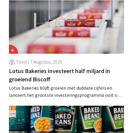
andere Guiness en voorgemixte cocktails.
Food
7 Augustus, 2026
Lotus Bakeries investeert half miljard in
groeiend Biscoff
Lotus Bakeries blijft groeien met dubbele cijfers en
lanceert het grootste investeringsprogramma ooit om
de productiecapaciteit voor Biscoff uit te breiden: “We
moeten dit momentum grijpen”.