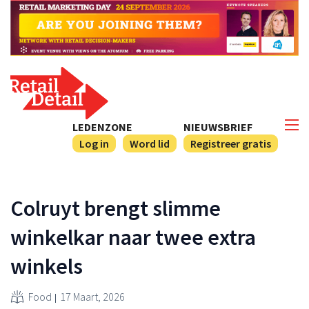
LEDENZONE
NIEUWSBRIEF
Log in
Word lid
Registreer gratis
Colruyt brengt slimme
winkelkar naar twee extra
winkels
Food
17 Maart, 2026