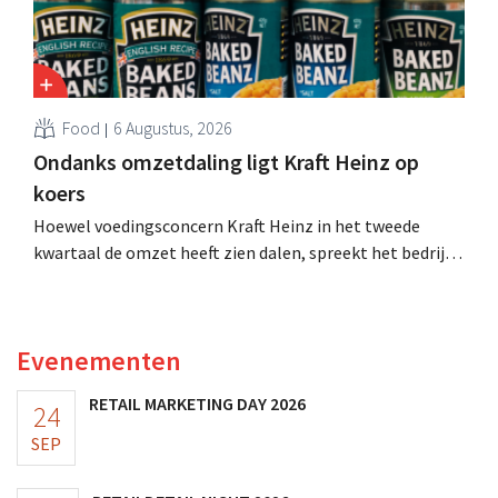
Food
6 Augustus, 2026
Ondanks omzetdaling ligt Kraft Heinz op
koers
Hoewel voedingsconcern Kraft Heinz in het tweede
kwartaal de omzet heeft zien dalen, spreekt het bedrijf
toch van beter dan verwachte resultaten. De
multinational verhoogt de investeringen en de
vooruitzichten.
Evenementen
RETAIL MARKETING DAY 2026
24
SEP