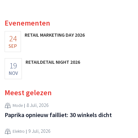
toch van beter dan verwachte resultaten. De
multinational verhoogt de investeringen en de
vooruitzichten.
Evenementen
RETAIL MARKETING DAY 2026
24
SEP
RETAILDETAIL NIGHT 2026
19
NOV
Meest gelezen
8 Juli, 2026
Mode
Paprika opnieuw failliet: 30 winkels dicht
9 Juli, 2026
Elektro