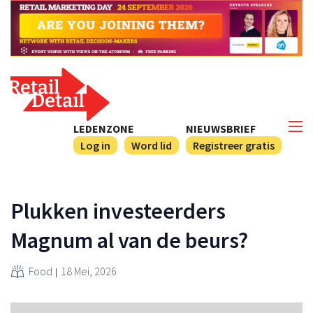
LEDENZONE
NIEUWSBRIEF
Log in
Word lid
Registreer gratis
Plukken investeerders
Magnum al van de beurs?
Food
18 Mei, 2026