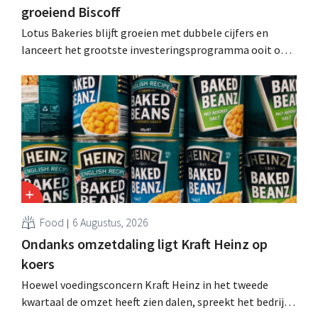
groeiend Biscoff
Lotus Bakeries blijft groeien met dubbele cijfers en
lanceert het grootste investeringsprogramma ooit om
de productiecapaciteit voor Biscoff uit te breiden: “We
moeten dit momentum grijpen”.
Food
6 Augustus, 2026
Ondanks omzetdaling ligt Kraft Heinz op
koers
Hoewel voedingsconcern Kraft Heinz in het tweede
kwartaal de omzet heeft zien dalen, spreekt het bedrijf