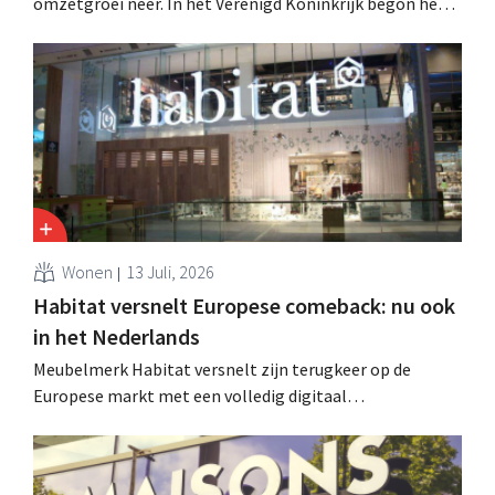
omzetgroei neer. In het Verenigd Koninkrijk begon het
tuin- en buitenseizoen traag, maar groei in Frankrijk en
een betere prestatie van Heron Foods vingen de daling
op.
Wonen
13 Juli, 2026
Habitat versnelt Europese comeback: nu ook
in het Nederlands
Meubelmerk Habitat versnelt zijn terugkeer op de
Europese markt met een volledig digitaal
verkoopmodel. Twee jaar na de overname door Vente-
unique groeit het merk opnieuw en mikt het op
aanwezigheid in veertien Europese landen.