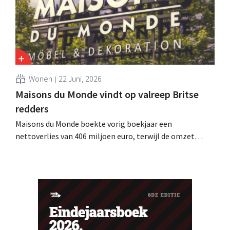
Wonen
22 Juni, 2026
Maisons du Monde vindt op valreep Britse
redders
Maisons du Monde boekte vorig boekjaar een
nettoverlies van 406 miljoen euro, terwijl de omzet
daalde met 5%. Om een gerechtelijke herstructurering
te vermijden, zet de directie een reddingsplan op met
twee Britse investeerders. Al zal ook dat een grote
impact hebben.