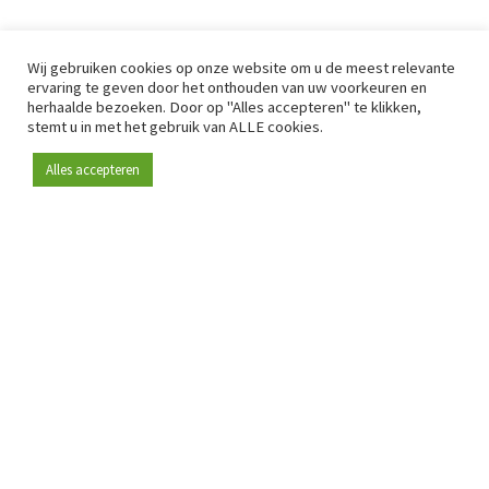
Wij gebruiken cookies op onze website om u de meest relevante
ervaring te geven door het onthouden van uw voorkeuren en
herhaalde bezoeken. Door op "Alles accepteren" te klikken,
stemt u in met het gebruik van ALLE cookies.
Alles accepteren
Sinds 2009 is RetailDetail hét toonaangevende B2B-
platform voor retail in Europa.
Als "100% trusted medium" en sterke retailcommunity biedt
RetailDetail professionals dagelijks betrouwbaar nieuws,
scherpe inzichten en relevante analyses uit de sector.