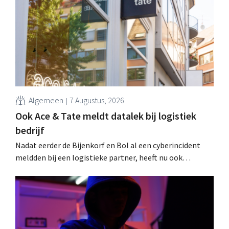
Algemeen
7 Augustus, 2026
Ook Ace & Tate meldt datalek bij logistiek
bedrijf
Nadat eerder de Bijenkorf en Bol al een cyberincident
meldden bij een logistieke partner, heeft nu ook
brillenketen Ace & Tate klanten gewaarschuwd voor een
datalek. Financiële gegevens, gebruikersnamen en
wachtwoorden zijn niet getroffen.