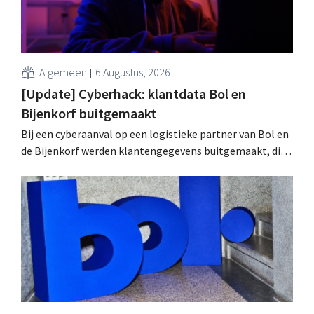
Algemeen
6 Augustus, 2026
[Update] Cyberhack: klantdata Bol en
Bijenkorf buitgemaakt
Bij een cyberaanval op een logistieke partner van Bol en
de Bijenkorf werden klantengegevens buitgemaakt, die
intussen al te koop worden aangeboden op het dark web.
De retailers roepen klanten op alert te zijn voor
phishing.