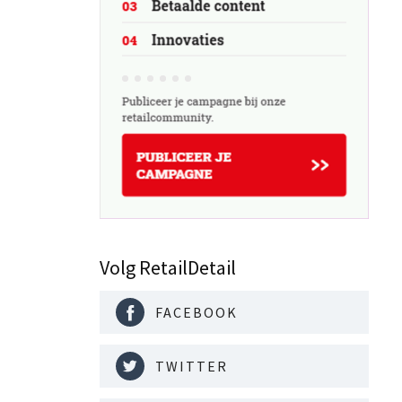
Volg RetailDetail
FACEBOOK
TWITTER