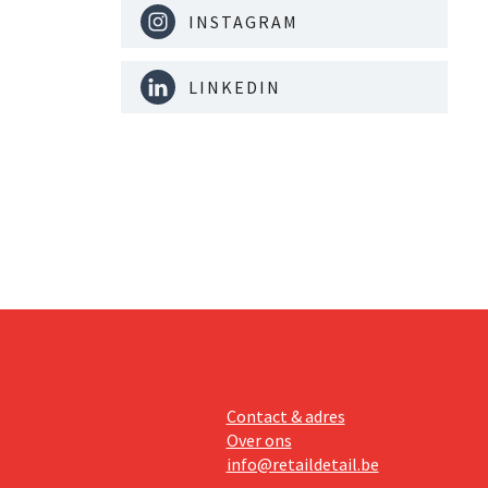
INSTAGRAM
LINKEDIN
Contact & adres
Over ons
info@retaildetail.be