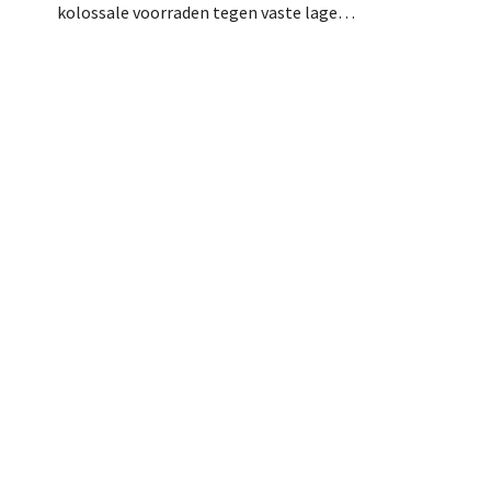
klantgesprek
kolossale voorraden tegen vaste lage
draaide al v
prijzen speelt doe-het-zelf-uitdager
proefproject
Colos in op de groeiende markt voor
volgens de r
totaalrenovaties. “We lossen drie
teams, bete
belangrijke problemen op voor onze
tevredener k
klanten,” zegt topman Loïc Hardy.