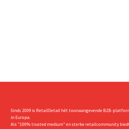
Sinds 2009 is RetailDetail hét toonaangevende B2B-platform
in Europa.
Als "100% trusted medium" en sterke retailcommunity biedt