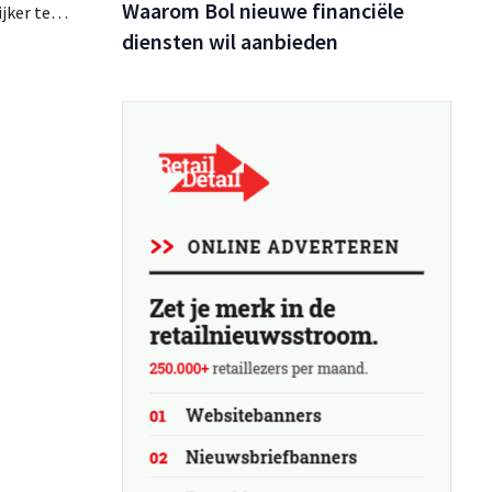
Waarom Bol nieuwe financiële
jker te
 hun
diensten wil aanbieden
r meer
ies rond
 keuzes.
ol.