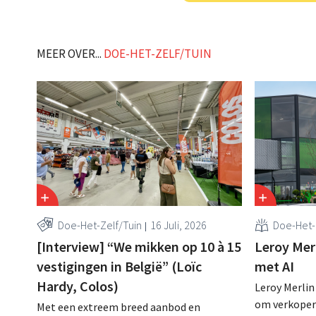
MEER OVER...
DOE-HET-ZELF/TUIN
Doe-Het-Zelf/Tuin
16 Juli, 2026
Doe-Het-
[Interview] “We mikken op 10 à 15
Leroy Merl
vestigingen in België” (Loïc
met AI
Hardy, Colos)
Leroy Merlin
om verkopers
Met een extreem breed aanbod en