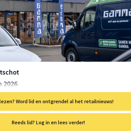
tschot
n 2026
lezen? Word lid en ontgrendel al het retailnieuws!
Reeds lid? Log in en lees verder!