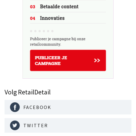
Volg RetailDetail
FACEBOOK
TWITTER