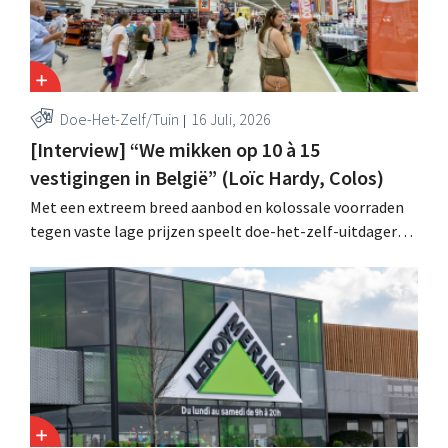
Doe-Het-Zelf/Tuin
16 Juli, 2026
[Interview] “We mikken op 10 à 15
vestigingen in België” (Loïc Hardy, Colos)
Met een extreem breed aanbod en kolossale voorraden
tegen vaste lage prijzen speelt doe-het-zelf-uitdager
Colos in op de groeiende markt voor totaalrenovaties.
“We lossen drie belangrijke problemen op voor onze
klanten,” zegt topman Loïc Hardy.