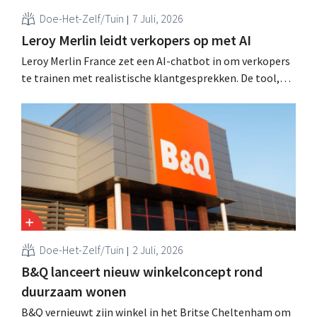
Doe-Het-Zelf/Tuin
7 Juli, 2026
Leroy Merlin leidt verkopers op met AI
Leroy Merlin France zet een AI-chatbot in om verkopers
te trainen met realistische klantgesprekken. De tool,
Pocket Coach, draaide al vier maanden in een
proefproject in acht winkels en leverde volgens de
retailer meer vertrouwen bij teams, betere commerciële
resultaten en tevredener klanten op.
Doe-Het-Zelf/Tuin
2 Juli, 2026
B&Q lanceert nieuw winkelconcept rond
duurzaam wonen
B&Q vernieuwt zijn winkel in het Britse Cheltenham om