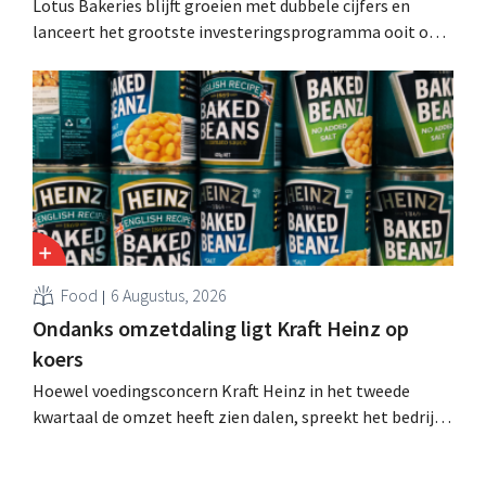
Lotus Bakeries blijft groeien met dubbele cijfers en
lanceert het grootste investeringsprogramma ooit om
de productiecapaciteit voor Biscoff uit te breiden: “We
moeten dit momentum grijpen”.
Food
6 Augustus, 2026
Ondanks omzetdaling ligt Kraft Heinz op
koers
Hoewel voedingsconcern Kraft Heinz in het tweede
kwartaal de omzet heeft zien dalen, spreekt het bedrijf
toch van beter dan verwachte resultaten. De
multinational verhoogt de investeringen en de