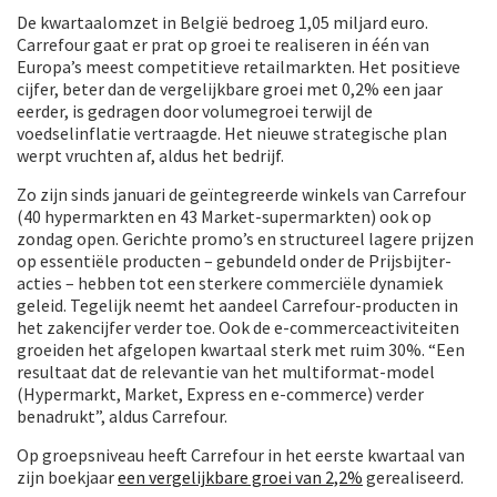
De kwartaalomzet in België bedroeg 1,05 miljard euro.
Carrefour gaat er prat op groei te realiseren in één van
Europa’s meest competitieve retailmarkten. Het positieve
cijfer, beter dan de vergelijkbare groei met 0,2% een jaar
eerder, is gedragen door volumegroei terwijl de
voedselinflatie vertraagde. Het nieuwe strategische plan
werpt vruchten af, aldus het bedrijf.
Zo zijn sinds januari de geïntegreerde winkels van Carrefour
(40 hypermarkten en 43 Market-supermarkten) ook op
zondag open. Gerichte promo’s en structureel lagere prijzen
op essentiële producten – gebundeld onder de Prijsbijter-
acties – hebben tot een sterkere commerciële dynamiek
geleid. Tegelijk neemt het aandeel Carrefour-producten in
het zakencijfer verder toe. Ook de e-commerceactiviteiten
groeiden het afgelopen kwartaal sterk met ruim 30%. “Een
resultaat dat de relevantie van het multiformat-model
(Hypermarkt, Market, Express en e-commerce) verder
benadrukt”, aldus Carrefour.
Op groepsniveau heeft Carrefour in het eerste kwartaal van
zijn boekjaar
een vergelijkbare groei van 2,2%
gerealiseerd.