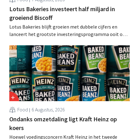
Lotus Bakeries investeert half miljard in
groeiend Biscoff
Lotus Bakeries blijft groeien met dubbele cijfers en
lanceert het grootste investeringsprogramma ooit om
de productiecapaciteit voor Biscoff uit te breiden: “We
moeten dit momentum grijpen”.
Food
6 Augustus, 2026
Ondanks omzetdaling ligt Kraft Heinz op
koers
Hoewel voedingsconcern Kraft Heinz in het tweede