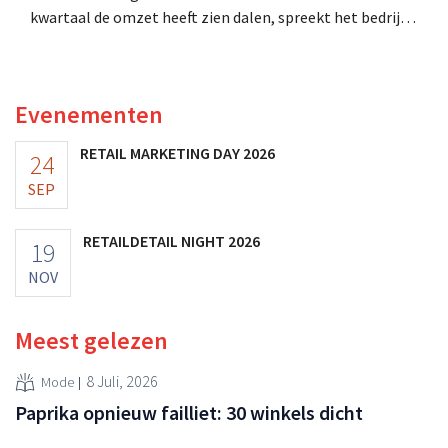
kwartaal de omzet heeft zien dalen, spreekt het bedrijf
toch van beter dan verwachte resultaten. De
multinational verhoogt de investeringen en de
vooruitzichten.
Evenementen
RETAIL MARKETING DAY 2026
24
SEP
RETAILDETAIL NIGHT 2026
19
NOV
Meest gelezen
8 Juli, 2026
Mode
Paprika opnieuw failliet: 30 winkels dicht