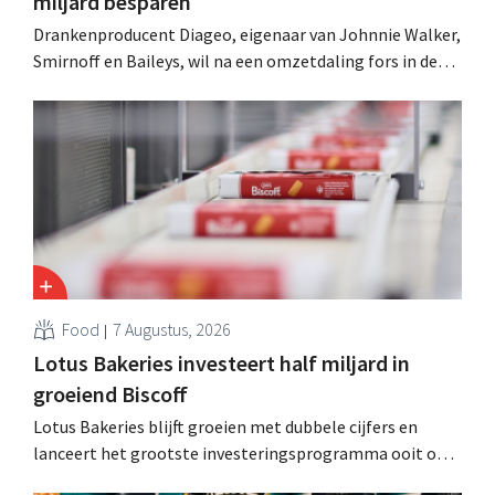
miljard besparen
Drankenproducent Diageo, eigenaar van Johnnie Walker,
Smirnoff en Baileys, wil na een omzetdaling fors in de
kosten snijden en tegelijk investeren in groei voor onder
andere Guiness en voorgemixte cocktails.
Food
7 Augustus, 2026
Lotus Bakeries investeert half miljard in
groeiend Biscoff
Lotus Bakeries blijft groeien met dubbele cijfers en
lanceert het grootste investeringsprogramma ooit om
de productiecapaciteit voor Biscoff uit te breiden: “We