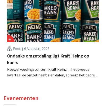
moeten dit momentum grijpen”.
Food
6 Augustus, 2026
Ondanks omzetdaling ligt Kraft Heinz op
koers
Hoewel voedingsconcern Kraft Heinz in het tweede
kwartaal de omzet heeft zien dalen, spreekt het bedrijf
toch van beter dan verwachte resultaten. De
multinational verhoogt de investeringen en de
vooruitzichten.
Evenementen